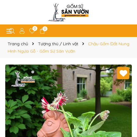
0
0
Trang chủ
Tượng thú / Linh vật
Chậu Gốm Đất Nung
Hình Ngựa Gỗ - Gốm Sứ Sân Vườn