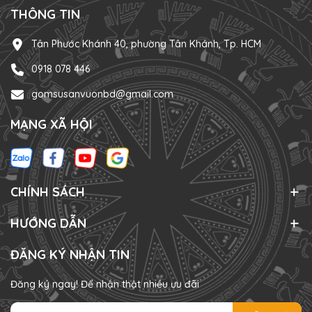
THÔNG TIN
Tân Phước Khánh 40, phường Tân Khánh, Tp. HCM
0918 078 446
gomsusanvuonbd@gmail.com
MẠNG XÃ HỘI
CHÍNH SÁCH
HƯỚNG DẪN
ĐĂNG KÝ NHẬN TIN
Đăng ký ngay! Để nhận thật nhiều ưu đãi