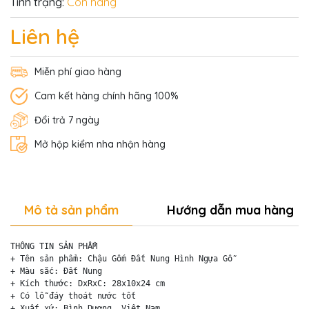
Tình trạng:
Còn hàng
Liên hệ
Miễn phí giao hàng
Cam kết hàng chính hãng 100%
Đổi trả 7 ngày
Mở hộp kiểm nha nhận hàng
Mô tả sản phẩm
Hướng dẫn mua hàng
THÔNG TIN SẢN PHẨM

+ Tên sản phẩm: Chậu Gốm Đất Nung Hình Ngựa Gỗ

+ Màu sắc: Đất Nung 

+ Kích thước: DxRxC: 28x10x24 cm

+ Có lỗ đáy thoát nước tốt

+ Xuất xứ: Bình Dương, Việt Nam
