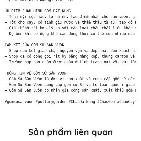
ƯU ĐIỂM CHẬU HÌNH GỐM ĐẤT NUNG

+ Thẩm mỹ: mộc mạc, tự nhiên, tạo điểm nhấn cho sân vườn, giúp
+ Tốt cho cây: có tính giữ nước và thẩm thấu từ từ, tạo độ ẩm 
+ Giá thành rất hợp lý so với các loại chậu chất liệu khác (ch
+ Độ bền khi sử dụng khá cao đồng thời có thể sơn nhiều màu sắ
CAM KẾT CỦA GỐM SỨ SÂN VƯỜN

+ Shop cam kết giao chậu nguyên vẹn và đẹp nhất đến khách hàng
+ Shop đã có đóng gói rất kỹ bằng màng xốp, thùng carton và ki
+ Trường hợp bạn nhận được chậu ở tình trạng nứt vỡ, vui lòng 
THÔNG TIN VỀ GỐM SỨ SÂN VƯỜN

+ Gốm Sứ Sân Vườn là đơn vị sản xuất và cung cấp gốm sứ các lo
+ Gốm Sứ Sân Vườn cung cấp gốm sứ Sỉ và Lẻ toàn quốc : giao hà
+ Gốm Sứ Sân Vườn có nhận gia công sản xuất, xuất khẩu gốm sứ 
#gomsusanvuon #potterygarden #ChauDatNung #ChauGom #ChauCayTr
Sản phẩm liên quan