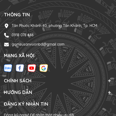
THÔNG TIN
Tân Phước Khánh 40, phường Tân Khánh, Tp. HCM
0918 078 446
gomsusanvuonbd@gmail.com
MẠNG XÃ HỘI
CHÍNH SÁCH
HƯỚNG DẪN
ĐĂNG KÝ NHẬN TIN
Đăng ký ngay! Để nhận thật nhiều ưu đãi