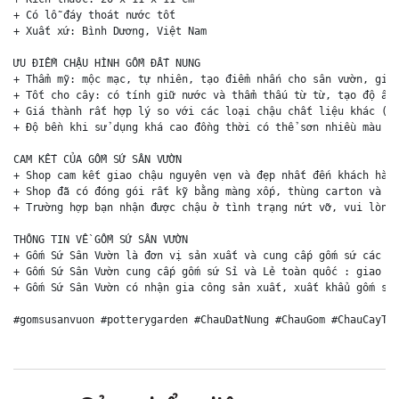
+ Có lỗ đáy thoát nước tốt

+ Xuất xứ: Bình Dương, Việt Nam

ƯU ĐIỂM CHẬU HÌNH GỐM ĐẤT NUNG

+ Thẩm mỹ: mộc mạc, tự nhiên, tạo điểm nhấn cho sân vườn, giúp
+ Tốt cho cây: có tính giữ nước và thẩm thấu từ từ, tạo độ ẩm 
+ Giá thành rất hợp lý so với các loại chậu chất liệu khác (ch
+ Độ bền khi sử dụng khá cao đồng thời có thể sơn nhiều màu sắ
CAM KẾT CỦA GỐM SỨ SÂN VƯỜN

+ Shop cam kết giao chậu nguyên vẹn và đẹp nhất đến khách hàng
+ Shop đã có đóng gói rất kỹ bằng màng xốp, thùng carton và ki
+ Trường hợp bạn nhận được chậu ở tình trạng nứt vỡ, vui lòng 
THÔNG TIN VỀ GỐM SỨ SÂN VƯỜN

+ Gốm Sứ Sân Vườn là đơn vị sản xuất và cung cấp gốm sứ các lo
+ Gốm Sứ Sân Vườn cung cấp gốm sứ Sỉ và Lẻ toàn quốc : giao hà
+ Gốm Sứ Sân Vườn có nhận gia công sản xuất, xuất khẩu gốm sứ 
#gomsusanvuon #potterygarden #ChauDatNung #ChauGom #ChauCayTr