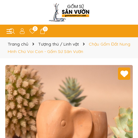
0
0
Trang chủ
Tượng thú / Linh vật
Chậu Gốm Đất Nung
Hình Chú Voi Con - Gốm Sứ Sân Vườn