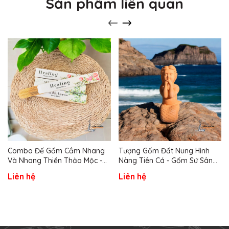
Sản phẩm liên quan
Combo Đế Gốm Cắm Nhang
Tượng Gốm Đất Nung Hình
Và Nhang Thiền Thảo Mộc -
Nàng Tiên Cá - Gốm Sứ Sân
Gốm Sứ Sân Vườn
Vườn
Liên hệ
Liên hệ