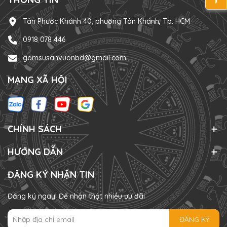
Tân Phước Khánh 40, phường Tân Khánh, Tp. HCM
0918 078 446
gomsusanvuonbd@gmail.com
MẠNG XÃ HỘI
CHÍNH SÁCH
HƯỚNG DẪN
ĐĂNG KÝ NHẬN TIN
Đăng ký ngay! Để nhận thật nhiều ưu đãi
ĐĂNG KÝ