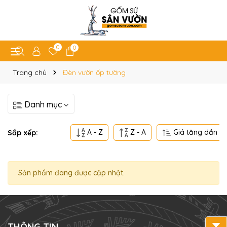
0
0
Trang chủ
Đèn vườn ốp tường
Danh mục
A - Z
Z - A
Giá tăng dần
Sắp xếp:
Sản phẩm đang được cập nhật.
THÔNG TIN