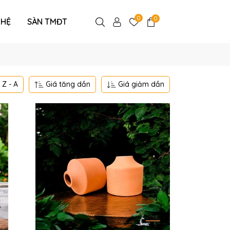
0
0
 HỆ
SÀN TMĐT
Z - A
Giá tăng dần
Giá giảm dần