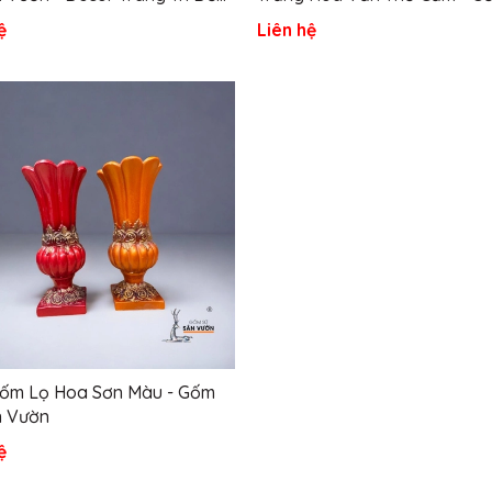
g
Sân Vườn
ệ
Liên hệ
Gốm Lọ Hoa Sơn Màu - Gốm
n Vườn
ệ