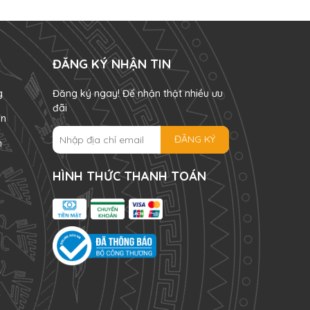
ĐĂNG KÝ NHẬN TIN
g
Đăng ký ngay! Để nhận thật nhiều ưu
đãi
án
ĐĂNG KÝ
n
HÌNH THỨC THANH TOÁN