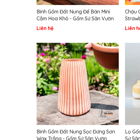
Bình Gốm Đất Nung Để Bàn Mini
Chậu 
Cắm Hoa Khô - Gốm Sứ Sân Vườn
Strawb
Liên hệ
Liên h
Bình Gốm Đất Nung Sọc Đứng Sơn
Lọ Gố
Wax Trắng - Gốm Sứ Sân Vườn
Sứ Sân