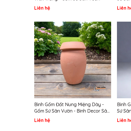
Thươn
Liên hệ
Liên h
Bình Gốm Đất Nung Miệng Dày -
Bình 
Gốm Sứ Sân Vườn - Bình Decor Sân
Sứ Sâ
Vườn, Tiểu Cảnh
Liên hệ
Liên h