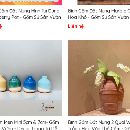
Gốm Đất Nung Hình Túi Đứng
Bình Gốm Đất Nung Marble 
erry Pot - Gốm Sứ Sân Vườn
Hoa Khô - Gốm Sứ Sân Vườn
ệ
Liên hệ
m Men Mini 5cm & 7cm- Gốm
Bình Gốm Đất Nung 2 Quai 
 Vườn - Decor Trang Trí Dễ
Trắng Hoa Văn Thổ Cẩm - G