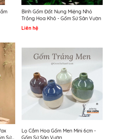
Cắm
Bình Gốm Đất Nung Miệng Nhỏ
Trồng Hoa Khô - Gốm Sứ Sân Vườn
Liên hệ
Wax
Lọ Cắm Hoa Gốm Men Mini 6cm -
ốm Sứ
Gốm Sứ Sân Vườn