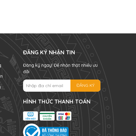
ĐĂNG KÝ NHẬN TIN
g
Đăng ký ngay! Để nhận thật nhiều ưu
đãi
án
ĐĂNG KÝ
n
HÌNH THỨC THANH TOÁN