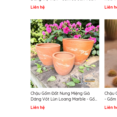
Vườn
Liên hệ
Liên h
Chậu Gốm Đất Nung Miệng Giả
Chậu 
Dáng Vót Lùn Loang Marble - Gốm
- Gốm
Sứ Sân Vườn
Liên hệ
Liên h