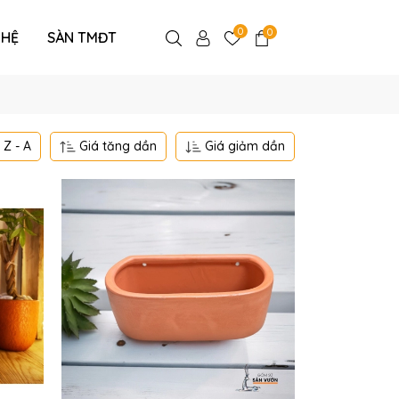
0
0
 HỆ
SÀN TMĐT
Z - A
Giá tăng dần
Giá giảm dần