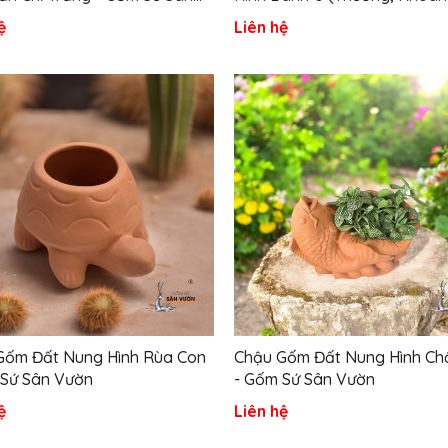
Vẽ Theo Yêu Cầu) - Gốm Sứ 
ệ
Liên hệ
Vườn
Gốm Đất Nung Hình Rùa Con
Chậu Gốm Đất Nung Hình Ch
 Sứ Sân Vườn
- Gốm Sứ Sân Vườn
ệ
Liên hệ