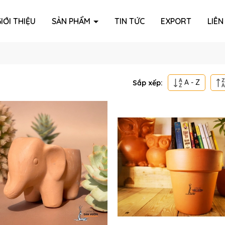
IỚI THIỆU
SẢN PHẨM
TIN TỨC
EXPORT
LIÊN
A - Z
Sắp xếp: