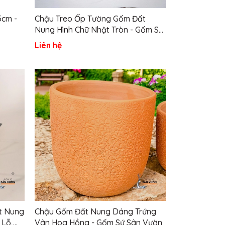
5cm -
Chậu Treo Ốp Tường Gốm Đất
Nung Hình Chữ Nhật Tròn - Gốm Sứ
Sân Vườn
Liên hệ
t Nung
Chậu Gốm Đất Nung Dáng Trứng
 Lỗ,
Vân Hoa Hồng - Gốm Sứ Sân Vườn