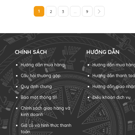
1
2
3
...
9
CHÍNH SÁCH
HƯỚNG DẪN
Hướng dẫn mua hàng
Hướng dẫn mua hàn
Câu hỏi thường gặp
Hướng dẫn thanh to
Quy định chung
Hướng dẫn giao nhậ
Bảo mật thông tin
Điều khoản dịch vụ
Chính sách giao hàng và
kinh doanh
Giá cả và hình thức thanh
toán