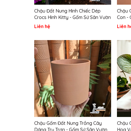
Chậu Đất Nung Hình Chiếc Dép
Chậu 
Crocs Hình Kitty - Gốm Sứ Sân Vườn
Con -
Liên hệ
Liên h
Chậu Gốm Đất Nung Trồng Cây
Chậu 
Dáng Trụ Trơn - Gốm Sứ Sân Vườn
Hoa Vă