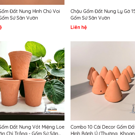
Gốm Đất Nung Hình Chú Voi
Chậu Gốm Đất Nung Ly Gờ 1
 Gốm Sứ Sân Vườn
Gốm Sứ Sân Vườn
ệ
Liên hệ
Gốm Đất Nung Vót Miệng Loe
Combo 10 Cái Decor Gốm Đấ
n Chỉ Trắng - Gốm Sứ Sân
Hình Bánh Ú (Thường, Khoan