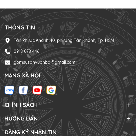
THÔNG TIN
Tân Phước Khánh 40, phường Tân Khánh, Tp. HCM
0918 078 446
gomsusanvuonbd@gmail.com
MẠNG XÃ HỘI
CHÍNH SÁCH
HƯỚNG DẪN
ĐĂNG KÝ NHẬN TIN