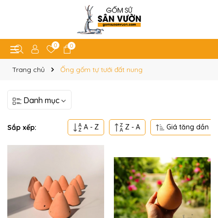
0
0
Trang chủ
Ống gốm tự tưới đất nung
Danh mục
A - Z
Z - A
Giá tăng dần
Sắp xếp: