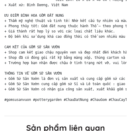
+ Xuất xứ: Bình Dương, Việt Nam

ƯU ĐIỂM BÌNH HOA GỐM ĐẤT NUNG

+ Thẩm mỹ nghệ thuật và tinh tế: Nhờ kết cấu tự nhiên và màu s
+ Phong thủy tốt: Gốm đất nung thuộc hành Thổ – theo phong thủ
+ Giá thành rất hợp lý so với các loại chất liệu khác. 

+ Độ bền khi sử dụng khá cao đồng thời có thể sơn nhiều màu sắ
CAM KẾT CỦA GỐM SỨ SÂN VƯỜN

+ Shop cam kết giao chậu nguyên vẹn và đẹp nhất đến khách hàng
+ Shop đã có đóng gói rất kỹ bằng màng xốp, thùng carton và ki
+ Trường hợp bạn nhận được chậu ở tình trạng nứt vỡ, vui lòng 
THÔNG TIN VỀ GỐM SỨ SÂN VƯỜN

+ Gốm Sứ Sân Vườn là đơn vị sản xuất và cung cấp gốm sứ các lo
+ Gốm Sứ Sân Vườn cung cấp gốm sứ Sỉ và Lẻ toàn quốc : giao hà
+ Gốm Sứ Sân Vườn có nhận gia công sản xuất, xuất khẩu gốm sứ 
#gomsusanvuon #potterygarden #ChauDatNung #ChauGom #ChauCayTr
Sản phẩm liên quan