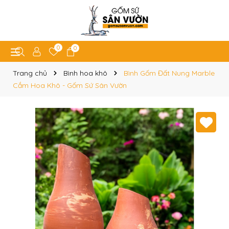
0
0
Trang chủ
Bình hoa khô
Bình Gốm Đất Nung Marble
Cắm Hoa Khô - Gốm Sứ Sân Vườn