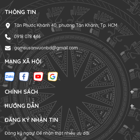
THÔNG TIN
Tân Phước Khánh 40, phường Tân Khánh, Tp. HCM
0918 078 446
gomsusanvuonbd@gmail.com
MẠNG XÃ HỘI
CHÍNH SÁCH
HƯỚNG DẪN
ĐĂNG KÝ NHẬN TIN
Đăng ký ngay! Để nhận thật nhiều ưu đãi