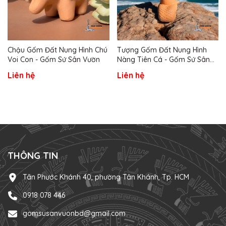
Chậu Gốm Đất Nung Hình Chú
Tượng Gốm Đất Nung Hình
Voi Con - Gốm Sứ Sân Vườn
Nàng Tiên Cá - Gốm Sứ Sân
Vườn
Liên hệ
Liên hệ
THÔNG TIN
Tân Phước Khánh 40, phường Tân Khánh, Tp. HCM
0918 078 446
gomsusanvuonbd@gmail.com