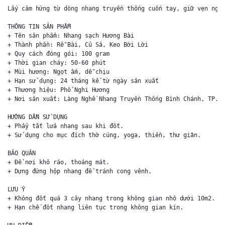
Lấy cảm hứng từ dòng nhang truyền thống cuốn tay, giữ vẹn nguy
THÔNG TIN SẢN PHẨM

+ Tên sản phẩm: Nhang sạch Hương Bài

+ Thành phần: Rễ Bài, Củ Sả, Keo Bời Lời

+ Quy cách đóng gói: 100 gram

+ Thời gian cháy: 50-60 phút

+ Mùi hương: Ngọt ấm, dễ chịu

+ Hạn sử dụng: 24 tháng kể từ ngày sản xuất

+ Thương hiệu: Phổ Nghi Hương

+ Nơi sản xuất: Làng Nghề Nhang Truyền Thống Bình Chánh, TP.HC
HƯỚNG DẪN SỬ DỤNG

+ Phẩy tắt lửa nhang sau khi đốt.

+ Sử dụng cho mục đích thờ cúng, yoga, thiền, thư giãn.

BẢO QUẢN

+ Để nơi khô ráo, thoáng mát.

+ Dựng đứng hộp nhang để tránh cong vênh.

LƯU Ý

+ Không đốt quá 3 cây nhang trong không gian nhỏ dưới 10m2.

+ Hạn chế đốt nhang liên tục trong không gian kín.
