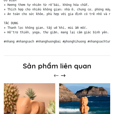
ƯU ĐIỂM

+ Hương thơm tự nhiên từ rễ bài, không hóa chất.

+ Thích hợp cho nhiều không gian: nhà ở, chung cư, phòng máy l
+ An toàn cho sức khỏe, phù hợp với gia đình có trẻ nhỏ và ngư
TÁC DỤNG

+ Thanh lọc không gian, tẩy uế khí, mùi ẩm mốc.

+ Hỗ trợ thiền, yoga, thư giãn, mang lại cảm giác bình yên.

#nhang #nhangsach #nhanghuongbai #phonghihuong #nhangsachtunh
Sản phẩm liên quan