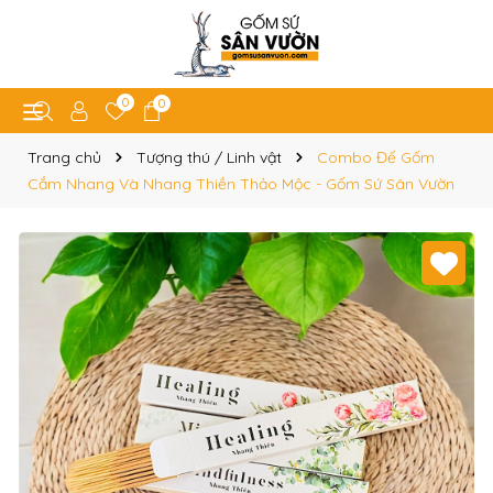
0
0
Trang chủ
Tượng thú / Linh vật
Combo Đế Gốm
Cắm Nhang Và Nhang Thiền Thảo Mộc - Gốm Sứ Sân Vườn