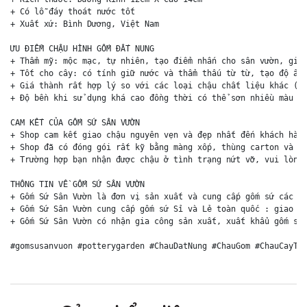
+ Có lỗ đáy thoát nước tốt

+ Xuất xứ: Bình Dương, Việt Nam

ƯU ĐIỂM CHẬU HÌNH GỐM ĐẤT NUNG

+ Thẩm mỹ: mộc mạc, tự nhiên, tạo điểm nhấn cho sân vườn, giúp
+ Tốt cho cây: có tính giữ nước và thẩm thấu từ từ, tạo độ ẩm 
+ Giá thành rất hợp lý so với các loại chậu chất liệu khác (ch
+ Độ bền khi sử dụng khá cao đồng thời có thể sơn nhiều màu sắ
CAM KẾT CỦA GỐM SỨ SÂN VƯỜN

+ Shop cam kết giao chậu nguyên vẹn và đẹp nhất đến khách hàng
+ Shop đã có đóng gói rất kỹ bằng màng xốp, thùng carton và ki
+ Trường hợp bạn nhận được chậu ở tình trạng nứt vỡ, vui lòng 
THÔNG TIN VỀ GỐM SỨ SÂN VƯỜN

+ Gốm Sứ Sân Vườn là đơn vị sản xuất và cung cấp gốm sứ các lo
+ Gốm Sứ Sân Vườn cung cấp gốm sứ Sỉ và Lẻ toàn quốc : giao hà
+ Gốm Sứ Sân Vườn có nhận gia công sản xuất, xuất khẩu gốm sứ 
#gomsusanvuon #potterygarden #ChauDatNung #ChauGom #ChauCayTr