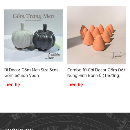
Bí Decor Gốm Men Size 5cm -
Combo 10 Cái Decor Gốm Đất
Gốm Sứ Sân Vườn
Nung Hình Bánh Ú (Thường,
Khoan Lỗ, Vẽ Theo Yêu Cầu) -
Liên hệ
Liên hệ
Gốm Sứ Sân Vườn