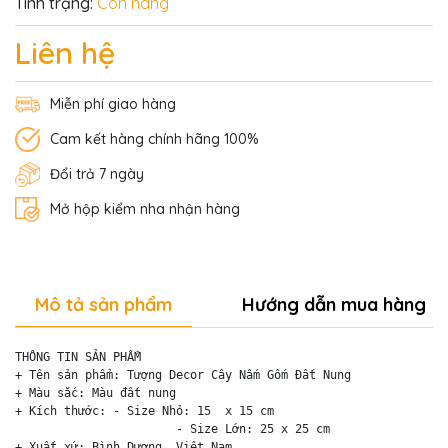
Tình trạng:
Còn hàng
Liên hệ
Miễn phí giao hàng
Cam kết hàng chính hãng 100%
Đổi trả 7 ngày
Mở hộp kiểm nha nhận hàng
Mô tả sản phẩm
Hướng dẫn mua hàng
THÔNG TIN SẢN PHẨM

+ Tên sản phẩm: Tượng Decor Cây Nấm Gốm Đất Nung

+ Màu sắc: Màu đất nung

+ Kích thước: - Size Nhỏ: 15  x 15 cm

                       - Size Lớn: 25 x 25 cm  

+ Xuất xứ: Bình Dương, Việt Nam
