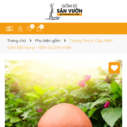
0
0
Trang chủ
Phụ kiện gốm
Tượng Decor Cây Nấm
Gốm Đất Nung - Gốm Sứ Sân Vườn