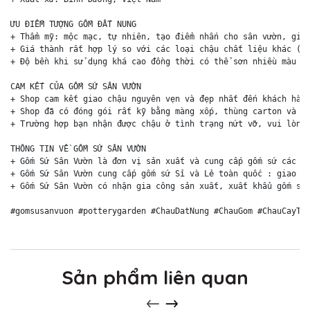
ƯU ĐIỂM TƯỢNG GỐM ĐẤT NUNG

+ Thẩm mỹ: mộc mạc, tự nhiên, tạo điểm nhấn cho sân vườn, giúp
+ Giá thành rất hợp lý so với các loại chậu chất liệu khác (ch
+ Độ bền khi sử dụng khá cao đồng thời có thể sơn nhiều màu sắ
CAM KẾT CỦA GỐM SỨ SÂN VƯỜN

+ Shop cam kết giao chậu nguyên vẹn và đẹp nhất đến khách hàng
+ Shop đã có đóng gói rất kỹ bằng màng xốp, thùng carton và ki
+ Trường hợp bạn nhận được chậu ở tình trạng nứt vỡ, vui lòng 
THÔNG TIN VỀ GỐM SỨ SÂN VƯỜN

+ Gốm Sứ Sân Vườn là đơn vị sản xuất và cung cấp gốm sứ các lo
+ Gốm Sứ Sân Vườn cung cấp gốm sứ Sỉ và Lẻ toàn quốc : giao hà
+ Gốm Sứ Sân Vườn có nhận gia công sản xuất, xuất khẩu gốm sứ 
Sản phẩm liên quan