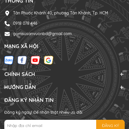
THÔNG TIN
Tân Phước Khánh 40, phường Tân Khánh, Tp. HCM
0918 078 446
gomsusanvuonbd@gmail.com
MẠNG XÃ HỘI
CHÍNH SÁCH
HƯỚNG DẪN
ĐĂNG KÝ NHẬN TIN
Đăng ký ngay! Để nhận thật nhiều ưu đãi
ĐĂNG KÝ