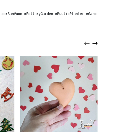
ecorSanVuon #PotteryGarden #RusticPlanter #GardenPlanter #GomSuS