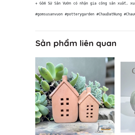
+ Gốm Sứ Sân Vườn có nhận gia công sản xuất, xu
#gomsusanvuon #potterygarden #ChauDatNung #Chau
Sản phẩm liên quan