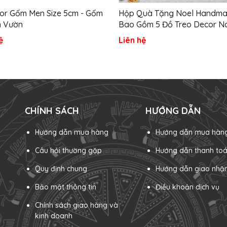
cor Gốm Men Size 5cm - Gốm
Hộp Quà Tặng Noel Handm
n Vườn
Bao Gồm 5 Đồ Treo Decor N
Gốm Đất Nung Đã Trang Trí 
ệ
Liên hệ
Sứ Sân Vườn
CHÍNH SÁCH
HƯỚNG DẪN
Hướng dẫn mua hàng
Hướng dẫn mua hàn
Câu hỏi thường gặp
Hướng dẫn thanh to
Quy định chung
Hướng dẫn giao nhậ
Bảo mật thông tin
Điều khoản dịch vụ
Chính sách giao hàng và
kinh doanh