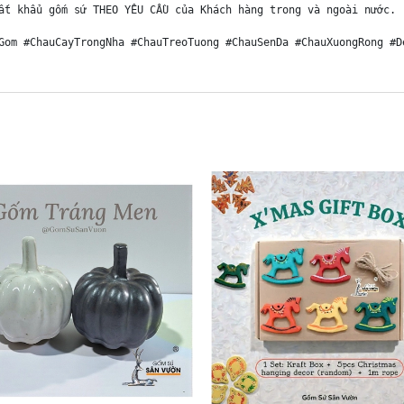
ất khẩu gốm sứ THEO YÊU CẦU của Khách hàng trong và ngoài nước.

Gom #ChauCayTrongNha #ChauTreoTuong #ChauSenDa #ChauXuongRong #D