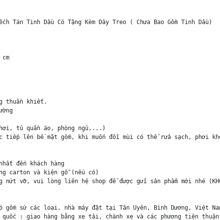
ếch Tán Tinh Dầu Có Tặng Kèm Dây Treo ( Chưa Bao Gồm Tinh Dầu) 

cm

 thuần khiết.

ờng

hơi, tủ quần áo, phòng ngủ,...)

c tiếp lên bề mặt gốm, khi muốn đổi mùi có thể rửa sạch, phơi khô
hất đến khách hàng

ng carton và kiện gỗ (nếu có)

g nứt vỡ, vui lòng liên hệ shop để được gửi sản phẩm mới nhé (KH
p gốm sứ các loại, nhà máy đặt tại Tân Uyên, Bình Dương, Việt Nam
 quốc : giao hàng bằng xe tải, chành xe và các phương tiện thuận 