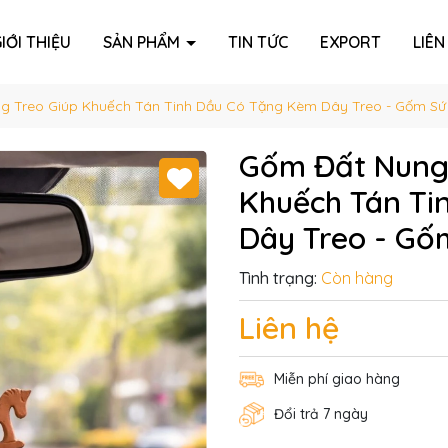
IỚI THIỆU
SẢN PHẨM
TIN TỨC
EXPORT
LIÊN
g Treo Giúp Khuếch Tán Tinh Dầu Có Tặng Kèm Dây Treo - Gốm Sứ
Gốm Đất Nung
Khuếch Tán Ti
Dây Treo - Gố
Tình trạng:
Còn hàng
Liên hệ
Miễn phí giao hàng
Đổi trả 7 ngày