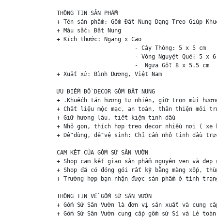
THÔNG TIN SẢN PHẨM

+ Tên sản phẩm: Gốm Đất Nung Dạng Treo Giúp Khu
+ Màu sắc: Đất Nung

+ Kích thước: Ngang x Cao 

                       - Cây Thông: 5 x 5 cm

                       - Vòng Nguyệt Quế: 5 x 6 
                       -  Ngựa Gỗ: 8 x 5.5 cm

+ Xuất xứ: Bình Dương, Việt Nam

ƯU ĐIỂM ĐỒ DECOR GỐM ĐẤT NUNG

+ .Khuếch tán hương tự nhiên, giữ trọn mùi hương
+ Chất liệu mộc mạc, an toàn, thân thiện môi trư
+ Giữ hương lâu, tiết kiệm tinh dầu 

+ Nhỏ gọn, thích hợp treo decor nhiều nơi ( xe 
+ Dễ dùng, dễ vệ sinh: Chỉ cần nhỏ tinh dầu trự
CAM KẾT CỦA GỐM SỨ SÂN VƯỜN

+ Shop cam kết giao sản phẩm nguyên vẹn và đẹp n
+ Shop đã có đóng gói rất kỹ bằng màng xốp, thù
+ Trường hợp bạn nhận được sản phẩm ở tình trạn
THÔNG TIN VỀ GỐM SỨ SÂN VƯỜN

+ Gốm Sứ Sân Vườn là đơn vị sản xuất và cung cấ
+ Gốm Sứ Sân Vườn cung cấp gốm sứ Sỉ và Lẻ toàn