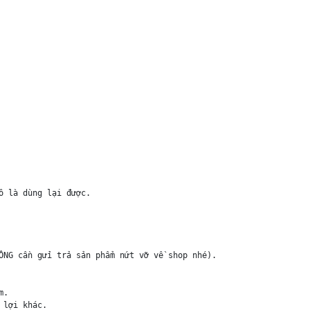
 là dùng lại được.

ÔNG cần gửi trả sản phẩm nứt vỡ về shop nhé).

.

lợi khác.
