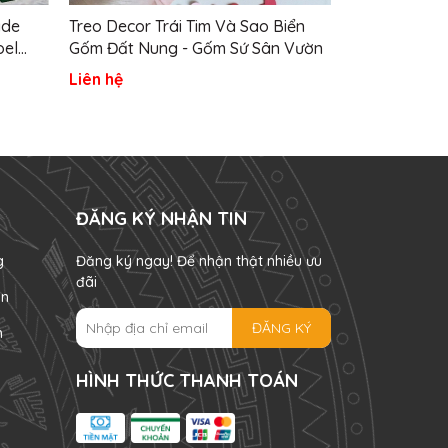
ade
Treo Decor Trái Tim Và Sao Biển
Đèn Vườn Gố
oel
Gốm Đất Nung - Gốm Sứ Sân Vườn
Cách Nhật B
- Gốm
Liên hệ
Liên hệ
ĐĂNG KÝ NHẬN TIN
g
Đăng ký ngay! Để nhận thật nhiều ưu
đãi
án
ĐĂNG KÝ
n
HÌNH THỨC THANH TOÁN