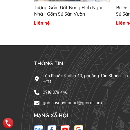
Tượng Gốm Đất Nung Hình Ngôi
Bí De
Nhà - Gốm Sứ Sân Vườn
Sứ Sâ
Liên hệ
Liên h
THÔNG TIN
Tân Phước Khánh 40, phường Tân Khánh, Tp.
HCM
0918 078 446
gomsusanvuonbd@gmail.com
MẠNG XÃ HỘI