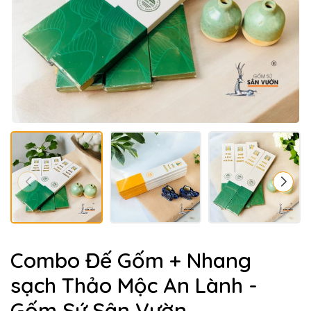
Combo Đế Gốm + Nhang
sạch Thảo Mộc An Lành -
Gốm Sứ Sân Vườn