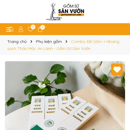
0
0
Trang chủ
Phụ kiện gốm
Combo Đế Gốm + Nhang
sạch Thảo Mộc An Lành - Gốm Sứ Sân Vườn