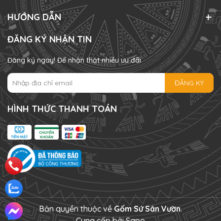
HƯỚNG DẪN
ĐĂNG KÝ NHẬN TIN
Đăng ký ngay! Để nhận thật nhiều ưu đãi
ĐĂNG KÝ
HÌNH THỨC THANH TOÁN
Bản quyền thuộc về
Gốm Sứ Sân Vườn
.
Cung cấp bởi
Sapo