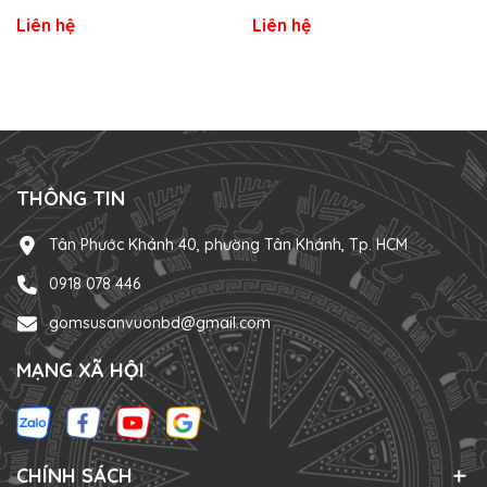
Khoan Lỗ, Vẽ Theo Yêu Cầu) -
Liên hệ
Liên hệ
Gốm Sứ Sân Vườn
THÔNG TIN
Tân Phước Khánh 40, phường Tân Khánh, Tp. HCM
0918 078 446
gomsusanvuonbd@gmail.com
MẠNG XÃ HỘI
CHÍNH SÁCH