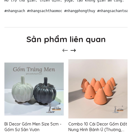
Hỗ trợ thư giãn, thiền định, yoga, tạo không gian ấm cúng.

#nhangsach #nhangsachthaomoc #nhangphongthuy #nhangsachantoan
Sản phẩm liên quan
Bí Decor Gốm Men Size 5cm -
Combo 10 Cái Decor Gốm Đất
Gốm Sứ Sân Vườn
Nung Hình Bánh Ú (Thường,