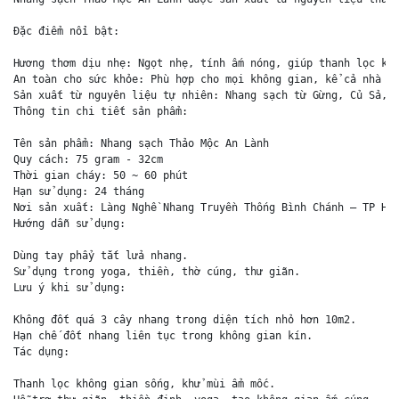
Đặc điểm nổi bật:

Hương thơm dịu nhẹ: Ngọt nhẹ, tính ấm nóng, giúp thanh lọc khô
An toàn cho sức khỏe: Phù hợp cho mọi không gian, kể cả nhà ch
Sản xuất từ nguyên liệu tự nhiên: Nhang sạch từ Gừng, Củ Sả, C
Thông tin chi tiết sản phẩm:

Tên sản phẩm: Nhang sạch Thảo Mộc An Lành

Quy cách: 75 gram - 32cm

Thời gian cháy: 50 ~ 60 phút

Hạn sử dụng: 24 tháng

Nơi sản xuất: Làng Nghề Nhang Truyền Thống Bình Chánh – TP Hồ 
Hướng dẫn sử dụng:

Dùng tay phẩy tắt lửa nhang.

Sử dụng trong yoga, thiền, thờ cúng, thư giãn.

Lưu ý khi sử dụng:

Không đốt quá 3 cây nhang trong diện tích nhỏ hơn 10m2.

Hạn chế đốt nhang liên tục trong không gian kín.

Tác dụng:

Thanh lọc không gian sống, khử mùi ẩm mốc.
