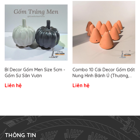
Bí Decor Gốm Men Size 5cm -
Combo 10 Cái Decor Gốm Đất
Gốm Sứ Sân Vườn
Nung Hình Bánh Ú (Thường,
Khoan Lỗ, Vẽ Theo Yêu Cầu) -
Liên hệ
Liên hệ
Gốm Sứ Sân Vườn
THÔNG TIN