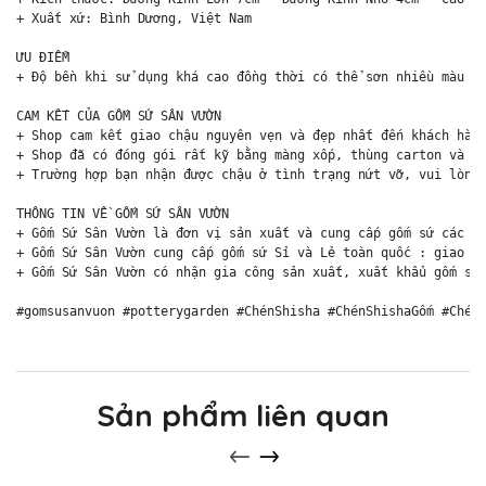
+ Xuất xứ: Bình Dương, Việt Nam

ƯU ĐIỂM 

+ Độ bền khi sử dụng khá cao đồng thời có thể sơn nhiều màu sắ
CAM KẾT CỦA GỐM SỨ SÂN VƯỜN

+ Shop cam kết giao chậu nguyên vẹn và đẹp nhất đến khách hàng
+ Shop đã có đóng gói rất kỹ bằng màng xốp, thùng carton và ki
+ Trường hợp bạn nhận được chậu ở tình trạng nứt vỡ, vui lòng 
THÔNG TIN VỀ GỐM SỨ SÂN VƯỜN

+ Gốm Sứ Sân Vườn là đơn vị sản xuất và cung cấp gốm sứ các lo
+ Gốm Sứ Sân Vườn cung cấp gốm sứ Sỉ và Lẻ toàn quốc : giao hà
+ Gốm Sứ Sân Vườn có nhận gia công sản xuất, xuất khẩu gốm sứ 
#gomsusanvuon #potterygarden #ChénShisha #ChénShishaGốm #Chén
Sản phẩm liên quan