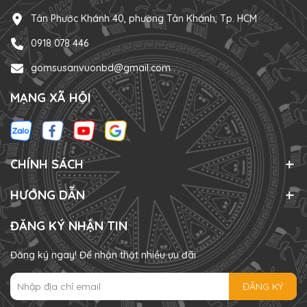
Tân Phước Khánh 40, phường Tân Khánh, Tp. HCM
0918 078 446
gomsusanvuonbd@gmail.com
MẠNG XÃ HỘI
CHÍNH SÁCH
HƯỚNG DẪN
ĐĂNG KÝ NHẬN TIN
Đăng ký ngay! Để nhận thật nhiều ưu đãi
ĐĂNG KÝ