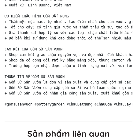
+ Xuất xứ: Bình Dương, Việt Nam

ƯU ĐIỂM CHẬU HÌNH GỐM ĐẤT NUNG

+ Thẩm mỹ: mộc mạc, tự nhiên, tạo điểm nhấn cho sân vườn, giúp
+ Tốt cho cây: có tính giữ nước và thẩm thấu từ từ, tạo độ ẩm 
+ Giá thành rất hợp lý so với các loại chậu chất liệu khác (ch
+ Độ bền khi sử dụng khá cao đồng thời có thể sơn nhiều màu sắ
CAM KẾT CỦA GỐM SỨ SÂN VƯỜN

+ Shop cam kết giao chậu nguyên vẹn và đẹp nhất đến khách hàng
+ Shop đã có đóng gói rất kỹ bằng màng xốp, thùng carton và ki
+ Trường hợp bạn nhận được chậu ở tình trạng nứt vỡ, vui lòng 
THÔNG TIN VỀ GỐM SỨ SÂN VƯỜN

+ Gốm Sứ Sân Vườn là đơn vị sản xuất và cung cấp gốm sứ các lo
+ Gốm Sứ Sân Vườn cung cấp gốm sứ Sỉ và Lẻ toàn quốc : giao hà
+ Gốm Sứ Sân Vườn có nhận gia công sản xuất, xuất khẩu gốm sứ 
#gomsusanvuon #potterygarden #ChauDatNung #ChauGom #ChauCayTr
Sản phẩm liên quan