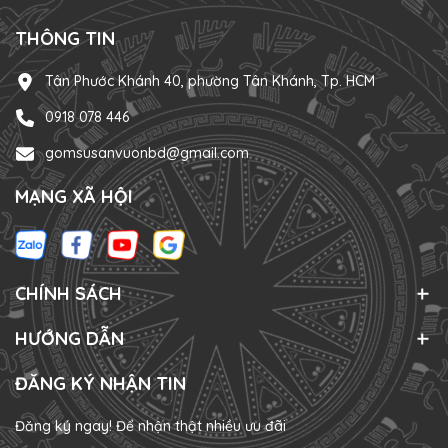
THÔNG TIN
Tân Phước Khánh 40, phường Tân Khánh, Tp. HCM
0918 078 446
gomsusanvuonbd@gmail.com
MẠNG XÃ HỘI
CHÍNH SÁCH
HƯỚNG DẪN
ĐĂNG KÝ NHẬN TIN
Đăng ký ngay! Để nhận thật nhiều ưu đãi