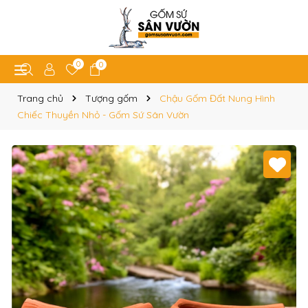
0
0
Trang chủ
Tượng gốm
Chậu Gốm Đất Nung Hình
Chiếc Thuyền Nhỏ - Gốm Sứ Sân Vườn