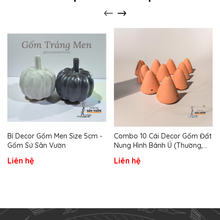
Bí Decor Gốm Men Size 5cm -
Combo 10 Cái Decor Gốm Đất
Gốm Sứ Sân Vườn
Nung Hình Bánh Ú (Thường,
Khoan Lỗ, Vẽ Theo Yêu Cầu) -
Liên hệ
Liên hệ
Gốm Sứ Sân Vườn