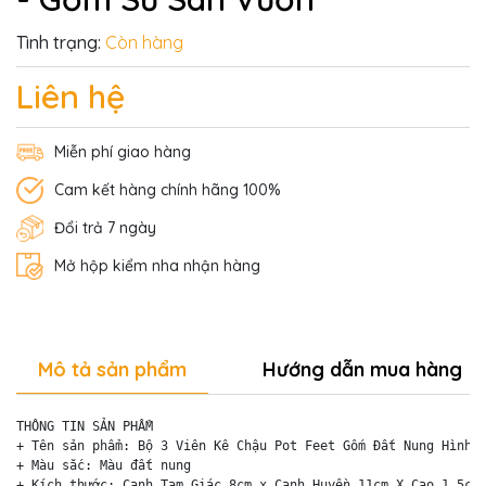
Tình trạng:
Còn hàng
Liên hệ
Miễn phí giao hàng
Cam kết hàng chính hãng 100%
Đổi trả 7 ngày
Mở hộp kiểm nha nhận hàng
Mô tả sản phẩm
Hướng dẫn mua hàng
THÔNG TIN SẢN PHẨM

+ Tên sản phẩm: Bộ 3 Viên Kê Chậu Pot Feet Gốm Đất Nung Hình T
+ Màu sắc: Màu đất nung 

+ Kích thước: Cạnh Tam Giác 8cm x Cạnh Huyền 11cm X Cao 1.5cm
