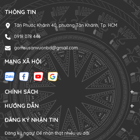
THÔNG TIN
Tân Phước Khánh 40, phường Tân Khánh, Tp. HCM
0918 078 446
gomsusanvuonbd@gmail.com
MẠNG XÃ HỘI
CHÍNH SÁCH
HƯỚNG DẪN
ĐĂNG KÝ NHẬN TIN
Đăng ký ngay! Để nhận thật nhiều ưu đãi