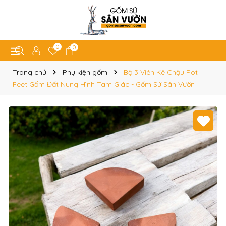
0
0
Trang chủ
Phụ kiện gốm
Bộ 3 Viên Kê Chậu Pot
Feet Gốm Đất Nung Hình Tam Giác - Gốm Sứ Sân Vườn