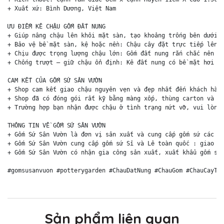
+ Xuất xứ: Bình Dương, Việt Nam

ƯU ĐIỂM KÊ CHẬU GỐM ĐẤT NUNG

+ Giúp nâng chậu lên khỏi mặt sàn, tạo khoảng trống bên dưới đ
+ Bảo vệ bề mặt sàn, kệ hoặc nền: Chậu cây đặt trực tiếp lên m
+ Chịu được trọng lượng chậu lớn: Gốm đất nung rắn chắc nên có
+ Chống trượt – giữ chậu ổn định: Kê đất nung có bề mặt hơi nh
CAM KẾT CỦA GỐM SỨ SÂN VƯỜN

+ Shop cam kết giao chậu nguyên vẹn và đẹp nhất đến khách hàng
+ Shop đã có đóng gói rất kỹ bằng màng xốp, thùng carton và ki
+ Trường hợp bạn nhận được chậu ở tình trạng nứt vỡ, vui lòng 
THÔNG TIN VỀ GỐM SỨ SÂN VƯỜN

+ Gốm Sứ Sân Vườn là đơn vị sản xuất và cung cấp gốm sứ các lo
+ Gốm Sứ Sân Vườn cung cấp gốm sứ Sỉ và Lẻ toàn quốc : giao hà
+ Gốm Sứ Sân Vườn có nhận gia công sản xuất, xuất khẩu gốm sứ 
#gomsusanvuon #potterygarden #ChauDatNung #ChauGom #ChauCayTr
Sản phẩm liên quan