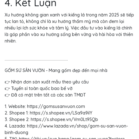
4. Kết Luận
Xu hướng không gian xanh với kiểng lá trong năm 2025 sẽ tiếp
tục lan tỏ, không chỉ là xu hướng thẩm mỹ mà còn đem lại
nhiều lợi ích sức khỏe và tâm lý. Việc đầu tư vào kiểng lá chính
là góp phần vào xu hướng sống bên vững và hài hòa với thiên
nhiên.
....................................................................
GỐM SỨ SÂN VƯỜN - Mang gốm đẹp đến mọi nhà
👉 Nhận đơn sản xuất mẫu theo yêu cầu
👉 Tuyển sỉ toàn quốc bao bể vỡ
👉 Đã có mặt trên tất cả các sàn TMĐT
1. Website: https://gomsusanvuon.com
2. Shopee 1: https://s.shopee.vn/LSa9a9ilY
3. Shopee 2: https://s.shopee.vn/Vm0Lt95Qb
4. Lazada: https://www.lazada.vn/shop/gom-su-san-vuon-
binh-duong