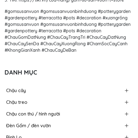
5. TIKI: https://tiki.vn/cua-hang/gom-su-san-vuon?t=store
#gomsusanvuon #gomsusanvuonbinhduong #potterygarden
#gardenpottery #terracotta #pots #decoration #xươngrồng
#gomsusanvuon #gomsusanvuonbinhduong #potterygarden
#gardenpottery #terracotta #pots #decoration
#ChauGomDatNung #ChauCayTrangTri #ChauCayDatNung
#ChauCaySenDa #ChauCayXuongRong #ChamSocCayCanh
#KhongGianXanh #ChauCayDeBan​
DANH MỤC
Chậu cây
Chậu treo
Chậu con thú / hình người
Đèn Gốm / đèn vườn
Bình Lọ