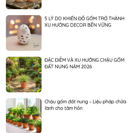
5 LÝ DO KHIẾN ĐỒ GỐM TRỞ THÀNH
XU HƯỚNG DECOR BỀN VỮNG
ĐẶC ĐIỂM VÀ XU HƯỚNG CHẬU GỐM
ĐẤT NUNG NĂM 2026
Chậu gốm đất nung – Liệu pháp chữa
lành cho tâm hồn