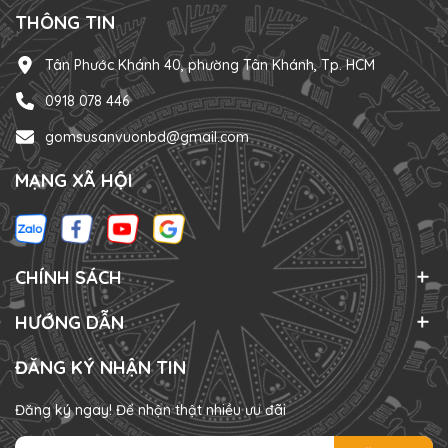
THÔNG TIN
Tân Phước Khánh 40, phường Tân Khánh, Tp. HCM
0918 078 446
gomsusanvuonbd@gmail.com
MẠNG XÃ HỘI
CHÍNH SÁCH
HƯỚNG DẪN
ĐĂNG KÝ NHẬN TIN
Đăng ký ngay! Để nhận thật nhiều ưu đãi