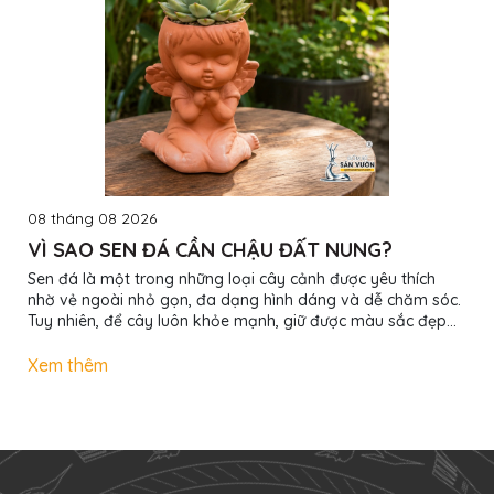
08 tháng 08 2026
VÌ SAO SEN ĐÁ CẦN CHẬU ĐẤT NUNG?
Sen đá là một trong những loại cây cảnh được yêu thích
nhờ vẻ ngoài nhỏ gọn, đa dạng hình dáng và dễ chăm sóc.
Tuy nhiên, để cây luôn khỏe mạnh, giữ được màu sắc đẹp
và hạn chế tình trạng úng rễ, việc lựa chọn chậu trồng đóng
vai trò rất quan trọng. Trong đó, chậu đất nung luôn là lựa
Xem thêm
chọn được nhiều người chơi sen đá lâu năm ưu tiên. 1.
Thoáng khí, giúp bộ rễ phát triển khỏe mạnh Chậu đất
nung có cấu trúc xốp tự nhiên, cho phép không khí lưu
thông qua thành chậu....