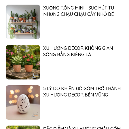
XƯƠNG RỒNG MINI - SỨC HÚT TỪ
NHỮNG CHẬU CHẬU CÂY NHỎ BÉ
XU HƯỚNG DECOR KHÔNG GIAN
SỐNG BẰNG KIỂNG LÁ
5 LÝ DO KHIẾN ĐỒ GỐM TRỞ THÀNH
XU HƯỚNG DECOR BỀN VỮNG
ĐẶC ĐIỂM VÀ XU HƯỚNG CHẬU GỐM