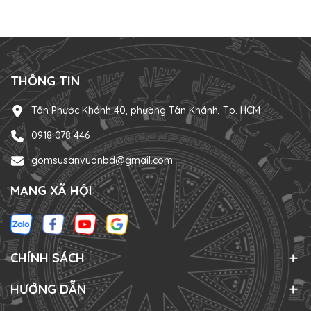
THÔNG TIN
Tân Phước Khánh 40, phường Tân Khánh, Tp. HCM
0918 078 446
gomsusanvuonbd@gmail.com
MẠNG XÃ HỘI
CHÍNH SÁCH
HƯỚNG DẪN