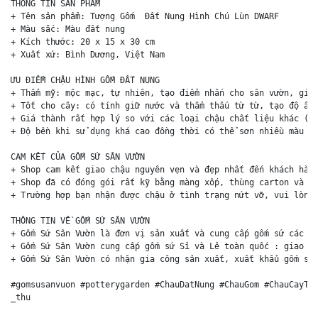
THÔNG TIN SẢN PHẨM

+ Tên sản phẩm: Tượng Gốm  Đất Nung Hình Chú Lùn DWARF 

+ Màu sắc: Màu đất nung

+ Kích thước: 20 x 15 x 30 cm

+ Xuất xứ: Bình Dương, Việt Nam

ƯU ĐIỂM CHẬU HÌNH GỐM ĐẤT NUNG

+ Thẩm mỹ: mộc mạc, tự nhiên, tạo điểm nhấn cho sân vườn, giúp
+ Tốt cho cây: có tính giữ nước và thẩm thấu từ từ, tạo độ ẩm 
+ Giá thành rất hợp lý so với các loại chậu chất liệu khác (ch
+ Độ bền khi sử dụng khá cao đồng thời có thể sơn nhiều màu sắ
CAM KẾT CỦA GỐM SỨ SÂN VƯỜN

+ Shop cam kết giao chậu nguyên vẹn và đẹp nhất đến khách hàng
+ Shop đã có đóng gói rất kỹ bằng màng xốp, thùng carton và ki
+ Trường hợp bạn nhận được chậu ở tình trạng nứt vỡ, vui lòng 
THÔNG TIN VỀ GỐM SỨ SÂN VƯỜN

+ Gốm Sứ Sân Vườn là đơn vị sản xuất và cung cấp gốm sứ các lo
+ Gốm Sứ Sân Vườn cung cấp gốm sứ Sỉ và Lẻ toàn quốc : giao hà
+ Gốm Sứ Sân Vườn có nhận gia công sản xuất, xuất khẩu gốm sứ 
#gomsusanvuon #potterygarden #ChauDatNung #ChauGom #ChauCayTro
_thu