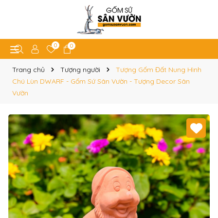
0
0
Trang chủ
Tượng người
Tượng Gốm Đất Nung Hình
Chú Lùn DWARF - Gốm Sứ Sân Vườn - Tượng Decor Sân
Vườn