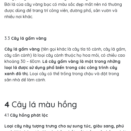
Bởi lá của cây vàng bạc có màu sắc đẹp mắt nên nó thường
được dùng để trang trí công viên, đường phố, sân vườn và
nhiều nơi khác.
3.3
Cây lá gấm vàng
Cây lá gấm vàng
(tên gọi khác là cây tía tô cảnh, cây lá gấm,
cây cần cảnh) là loại cây cảnh thuộc họ hoa môi, có chiều cao
khoảng 30 – 60cm.
Lá cây gấm vàng là một trong những
loại lá được sử dụng phổ biến trong các công trình cây
xanh đô thị.
Loại cây có thể trồng trong chậu và đặt trong
sân nhà để làm cảnh.
4
Cây lá màu hồng
4.1
Cây hồng phát lộc
Loại cây này tượng trưng cho sự sung túc, giàu sang, phú