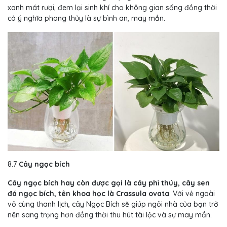
xanh mát rượi, đem lại sinh khí cho không gian sống đồng thời
có ý nghĩa phong thủy là sự bình an, may mắn.
8.7
Cây ngọc bích
Cây ngọc bích hay còn được gọi là cây phỉ thúy, cây sen
đá ngọc bích, tên khoa học là Crassula ovata
. Với vẻ ngoài
vô cùng thanh lịch, cây Ngọc Bích sẽ giúp ngôi nhà của bạn trở
nên sang trọng hơn đồng thời thu hút tài lộc và sự may mắn.