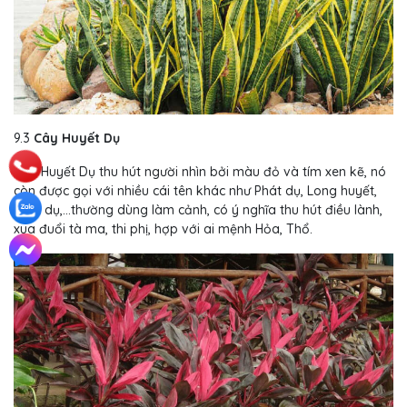
9.3
Cây Huyết Dụ
Cây Huyết Dụ thu hút người nhìn bởi màu đỏ và tím xen kẽ, nó
còn được gọi với nhiều cái tên khác như Phát dụ, Long huyết,
Phật dụ,…thường dùng làm cảnh, có ý nghĩa thu hút điều lành,
xua đuổi tà ma, thi phị, hợp với ai mệnh Hỏa, Thổ.