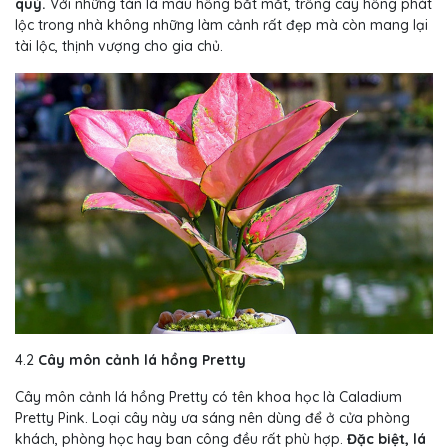
quý.
Với những tán lá màu hồng bắt mắt, trồng cây hồng phát
lộc trong nhà không những làm cảnh rất đẹp mà còn mang lại
tài lộc, thịnh vượng cho gia chủ.
4.2
Cây môn cảnh lá hồng Pretty
Cây môn cảnh lá hồng Pretty có tên khoa học là Caladium
Pretty Pink. Loại cây này ưa sáng nên dùng để ở cửa phòng
khách, phòng học hay ban công đều rất phù hợp.
Đặc biệt, lá