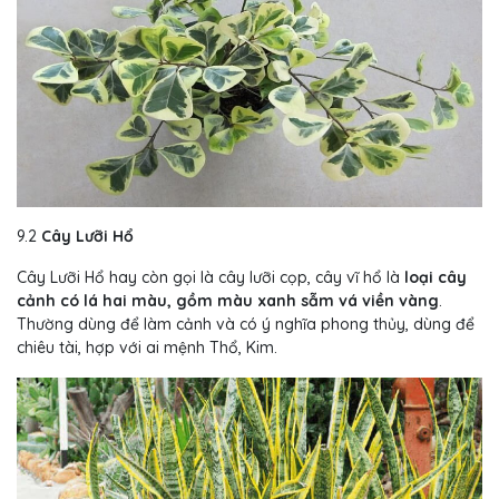
9.2
Cây Lưỡi Hổ
Cây Lưỡi Hổ hay còn gọi là cây lưỡi cọp, cây vĩ hổ là
loại cây
cảnh có lá hai màu, gồm màu xanh sẫm vá viền vàng
.
Thường dùng để làm cảnh và có ý nghĩa phong thủy, dùng để
chiêu tài, hợp với ai mệnh Thổ, Kim.