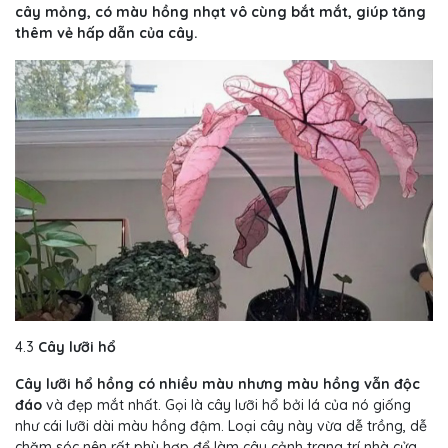
cây mỏng, có màu hồng nhạt vô cùng bắt mắt, giúp tăng
thêm vẻ hấp dẫn của cây.
4.3
Cây lưỡi hổ
Cây lưỡi hổ hồng có nhiều màu nhưng màu hồng vẫn độc
đáo
và đẹp mắt nhất. Gọi là cây lưỡi hổ bởi lá của nó giống
như cái lưỡi dài màu hồng đậm. Loại cây này vừa dễ trồng, dễ
chăm sóc nên rất phù hợp để làm cây cảnh trang trí nhà cửa.