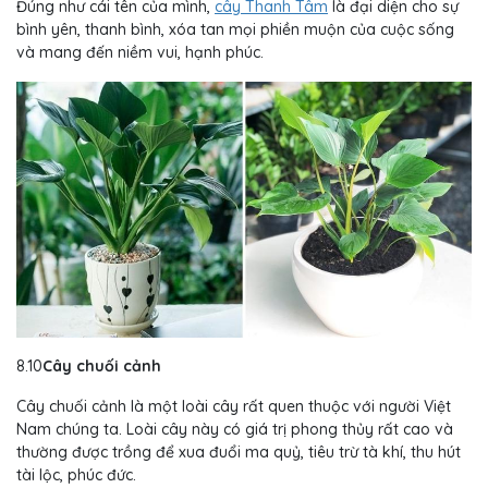
Đúng như cái tên của mình,
cây Thanh Tâm
là đại diện cho sự
bình yên, thanh bình, xóa tan mọi phiền muộn của cuộc sống
và mang đến niềm vui, hạnh phúc.
8.10
Cây chuối cảnh
Cây chuối cảnh là một loài cây rất quen thuộc với người Việt
Nam chúng ta. Loài cây này có giá trị phong thủy rất cao và
thường được trồng để xua đuổi ma quỷ, tiêu trừ tà khí, thu hút
tài lộc, phúc đức.