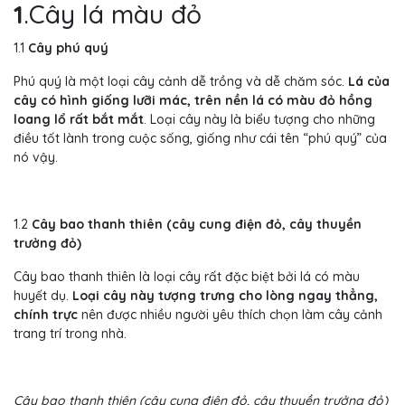
1
.Cây lá màu đỏ
1.1
Cây phú quý
Phú quý là một loại cây cảnh dễ trồng và dễ chăm sóc.
Lá của
cây có hình giống lưỡi mác, trên nền lá có màu đỏ hồng
loang lổ rất bắt mắt
. Loại cây này là biểu tượng cho những
điều tốt lành trong cuộc sống, giống như cái tên “phú quý” của
nó vậy.
1.2
Cây bao thanh thiên (cây cung điện đỏ, cây thuyền
trưởng đỏ)
Cây bao thanh thiên là loại cây rất đặc biệt bởi lá có màu
huyết dụ.
Loại cây này tượng trưng cho lòng ngay thẳng,
chính trực
nên được nhiều người yêu thích chọn làm cây cảnh
trang trí trong nhà.
Cây bao thanh thiên (cây cung điện đỏ, cây thuyền trưởng đỏ)