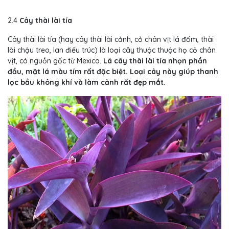
2.4
Cây thài lài tía
Cây thài lài tía (hay cây thài lài cảnh, cỏ chân vịt lá đốm, thài
lài chậu treo, lan điếu trúc) là loại cây thuộc thuộc họ cỏ chân
vịt, có nguồn gốc từ Mexico.
Lá cây thài lài tía nhọn phần
đầu, mặt lá màu tím rất đặc biệt. Loại cây này giúp thanh
lọc bầu không khí và làm cảnh rất đẹp mắt.