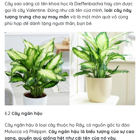
Cây sao sáng có tên khoa học là Dieffenbachia hay còn được
gọi là cây Valentine. Đúng như cái tên của mình,
loài cây này
tượng trưng cho sự may mắn
và là một món quà vô cùng
phù hợp để dành tặng người thân, bạn bè.
6.2
Cây ngân hậu
Cây ngân hậu à loại cây thuộc họ Ráy, có nguồn gốc từ đảo
Molucca và Philippin.
Cây ngân hậu là biểu tượng của sự cao
sang, quyền quý giống hệt như cái tên của nó vậy.