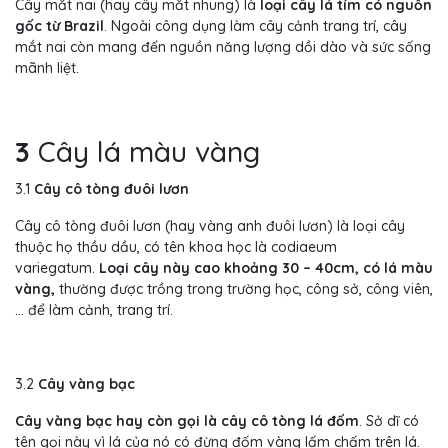
Cây mắt nai (hay cây mắt nhung) là
loại cây lá tím có nguồn
gốc từ Brazil
. Ngoài công dụng làm cây cảnh trang trí, cây
mắt nai còn mang đến nguồn năng lượng dồi dào và sức sống
mãnh liệt.
3
Cây lá màu vàng
3.1
Cây cô tòng đuôi lươn
Cây cô tòng đuôi lươn (hay vàng anh đuôi lươn) là loại cây
thuộc họ thầu dầu, có tên khoa học là codiaeum
variegatum.
Loại cây này cao khoảng 30 – 40cm, có lá màu
vàng,
thường được trồng trong trường học, công sở, công viên,
… để làm cảnh, trang trí.
3.2
Cây vàng bạc
Cây vàng bạc hay còn gọi là cây cô tòng lá đốm
. Sở dĩ có
tên gọi này vì lá của nó có đừng đốm vàng lấm chấm trên lá.