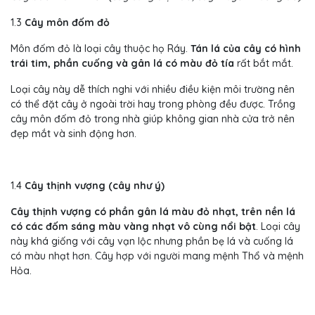
1.3
Cây môn đốm đỏ
Môn đốm đỏ là loại cây thuộc họ Ráy.
Tán lá của cây có hình
trái tim, phần cuống và gân lá có màu đỏ tía
rất bắt mắt.
Loại cây này dễ thích nghi với nhiều điều kiện môi trường nên
có thể đặt cây ở ngoài trời hay trong phòng đều được. Trồng
cây môn đốm đỏ trong nhà giúp không gian nhà cửa trở nên
đẹp mắt và sinh động hơn.
1.4
Cây thịnh vượng (cây như ý)
Cây thịnh vượng có phần gân lá màu đỏ nhạt, trên nền lá
có các đốm sáng màu vàng nhạt vô cùng nổi bật
. Loại cây
này khá giống với cây vạn lộc nhưng phần bẹ lá và cuống lá
có màu nhạt hơn. Cây hợp với người mang mệnh Thổ và mệnh
Hỏa.