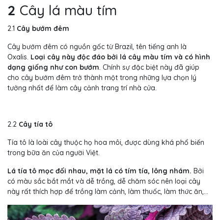
2
Cây lá màu tím
2.1
Cây bướm đêm
Cây bướm đêm có nguồn gốc từ Brazil, tên tiếng anh là
Oxalis.
Loại cây này độc đáo bởi lá cây màu tím và có hình
dạng giống như con bướm
. Chính sự đặc biệt này đã giúp
cho cây bướm đêm trở thành một trong những lựa chọn lý
tưởng nhất để làm cây cảnh trang trí nhà cửa.
2.2
Cây tía tô
Tía tô là loài cây thuộc họ hoa môi, được dùng khá phổ biến
trong bữa ăn của người Việt.
Lá tía tô mọc đối nhau, mặt lá có tím tía, lông nhám.
Bởi
có màu sắc bắt mắt và dễ trồng, dễ chăm sóc nên loại cây
này rất thích hợp để trồng làm cảnh, làm thuốc, làm thức ăn,…