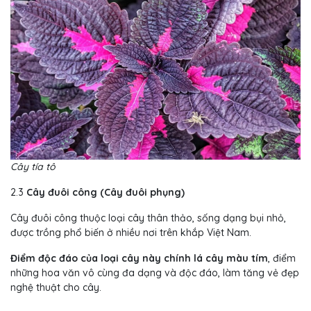
Cây tía tô
2.3
Cây đuôi công (Cây đuôi phụng)
Cây đuôi công thuộc loại cây thân thảo, sống dạng bụi nhỏ,
được trồng phổ biến ở nhiều nơi trên khắp Việt Nam.
Điểm độc đáo của loại cây này chính lá cây màu tím
, điểm
những hoa văn vô cùng đa dạng và độc đáo, làm tăng vẻ đẹp
nghệ thuật cho cây.