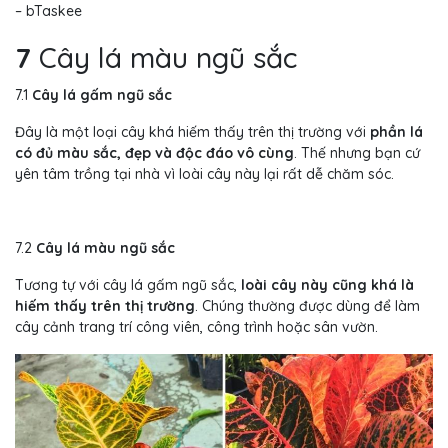
– bTaskee
7
Cây lá màu ngũ sắc
7.1
Cây lá gấm ngũ sắc
Đây là một loại cây khá hiếm thấy trên thị trường với
phần lá
có đủ màu sắc, đẹp và độc đáo vô cùng
. Thế nhưng bạn cứ
yên tâm trồng tại nhà vì loài cây này lại rất dễ chăm sóc.
7.2
Cây lá màu ngũ sắc
Tương tự với cây lá gấm ngũ sắc,
loài cây này cũng khá là
hiếm thấy trên thị trường
. Chúng thường được dùng để làm
cây cảnh trang trí công viên, công trình hoặc sân vườn.