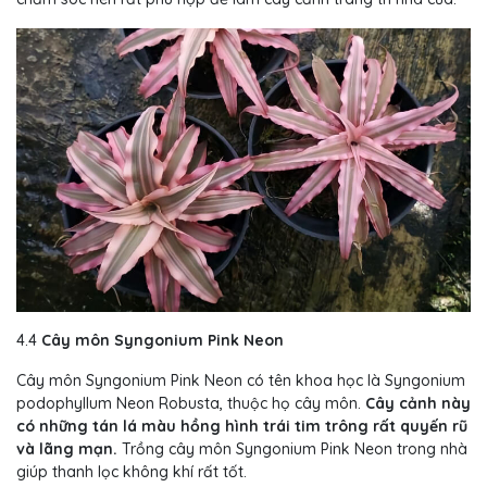
4.4
Cây môn Syngonium Pink Neon
Cây môn Syngonium Pink Neon có tên khoa học là Syngonium
podophyllum Neon Robusta, thuộc họ cây môn.
Cây cảnh này
có những tán lá màu hồng hình trái tim trông rất quyến rũ
và lãng mạn.
Trồng cây môn Syngonium Pink Neon trong nhà
giúp thanh lọc không khí rất tốt.