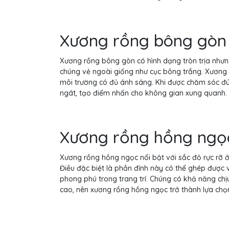
Xương rồng bông gòn
Xương rồng bông gòn có hình dạng tròn trịa nhưn
chúng vẻ ngoài giống như cục bông trắng. Xương r
môi trường có đủ ánh sáng. Khi được chăm sóc đ
ngát, tạo điểm nhấn cho không gian xung quanh.
Xương rồng hồng ngọ
Xương rồng hồng ngọc nổi bật với sắc đỏ rực rỡ ở
Điều đặc biệt là phần đỉnh này có thể ghép được 
phong phú trong trang trí. Chúng có khả năng chịu
cao, nên xương rồng hồng ngọc trở thành lựa chọn 
.............................................