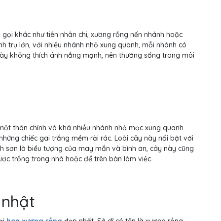
 gọi khác như tiên nhân chi, xương rồng nến nhánh hoặc
 trụ lớn, với nhiều nhánh nhỏ xung quanh, mỗi nhánh có
ày không thích ánh nắng mạnh, nên thường sống trong môi
 một thân chính và khá nhiều nhánh nhỏ mọc xung quanh.
những chiếc gai trắng mềm rải rác. Loài cây này nổi bật với
sơn là biểu tượng của may mắn và bình an, cây này cũng
ợc trồng trong nhà hoặc để trên bàn làm việc.
 nhật