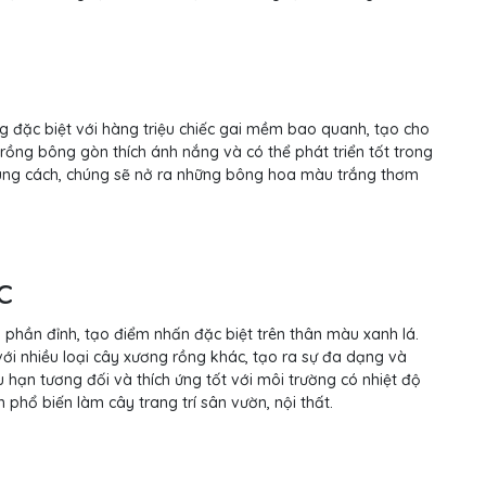
g đặc biệt với hàng triệu chiếc gai mềm bao quanh, tạo cho
ồng bông gòn thích ánh nắng và có thể phát triển tốt trong
úng cách, chúng sẽ nở ra những bông hoa màu trắng thơm
c
 phần đỉnh, tạo điểm nhấn đặc biệt trên thân màu xanh lá.
với nhiều loại cây xương rồng khác, tạo ra sự đa dạng và
 hạn tương đối và thích ứng tốt với môi trường có nhiệt độ
phổ biến làm cây trang trí sân vườn, nội thất.