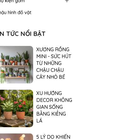
hụ kiện gốm
hậu hình đồ vật
IN TỨC NỔI BẬT
XƯƠNG RỒNG
MINI - SỨC HÚT
TỪ NHỮNG
CHẬU CHẬU
CÂY NHỎ BÉ
XU HƯỚNG
DECOR KHÔNG
GIAN SỐNG
BẰNG KIỂNG
LÁ
5 LÝ DO KHIẾN