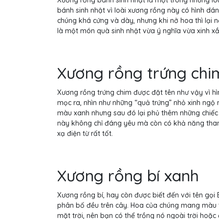
Xương rồng bánh sinh nhật là một trong những lo
bánh sinh nhật vì loài xương rồng này có hình dán
chúng khá cứng và dày, nhưng khi nở hoa thì lại 
là một món quà sinh nhật vừa ý nghĩa vừa xinh x
Xương rồng trứng chi
Xương rồng trứng chim được đặt tên như vậy vì h
mọc ra, nhìn như những “quả trứng” nhỏ xinh ngộ
màu xanh nhưng sau đó lại phủ thêm những chiếc
này không chỉ đáng yêu mà còn có khả năng thanh
xạ điện từ rất tốt.
Xương rồng bí xanh
Xương rồng bí, hay còn được biết đến với tên gọi 
phân bố đều trên cây. Hoa của chúng mang màu t
mặt trời, nên bạn có thể trồng nó ngoài trời hoặc 