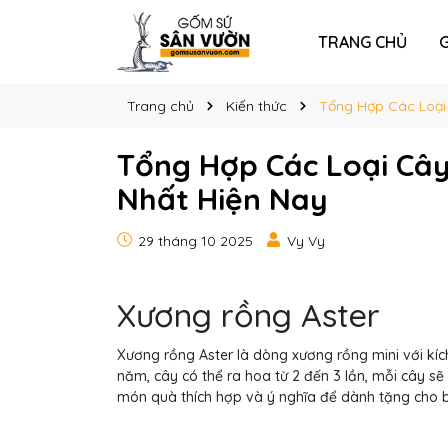
TRANG CHỦ
G
Trang chủ
Kiến thức
Tổng Hợp Các Loại
Tổng Hợp Các Loại Câ
Nhất Hiện Nay
29 tháng 10 2025
Vy Vy
Xương rồng Aster
Xương rồng Aster là dòng xương rồng mini với kí
năm, cây có thể ra hoa từ 2 đến 3 lần, mỗi cây s
món quà thích hợp và ý nghĩa để dành tặng cho 