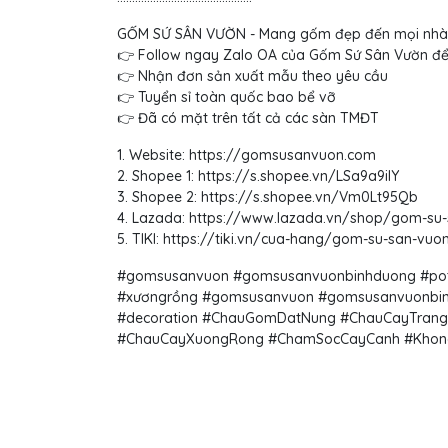
GỐM SỨ SÂN VƯỜN - Mang gốm đẹp đến mọi nhà
👉 Follow ngay Zalo OA của Gốm Sứ Sân Vườn để
👉 Nhận đơn sản xuất mẫu theo yêu cầu
👉 Tuyển sỉ toàn quốc bao bể vỡ
👉 Đã có mặt trên tất cả các sàn TMĐT
1. Website: https://gomsusanvuon.com
2. Shopee 1: https://s.shopee.vn/LSa9a9ilY
3. Shopee 2: https://s.shopee.vn/Vm0Lt95Qb
4. Lazada: https://www.lazada.vn/shop/gom-su
5. TIKI: https://tiki.vn/cua-hang/gom-su-san-vuo
#gomsusanvuon #gomsusanvuonbinhduong #potte
#xươngrồng #gomsusanvuon #gomsusanvuonbinhd
#decoration #ChauGomDatNung #ChauCayTrang
#ChauCayXuongRong #ChamSocCayCanh #Khong