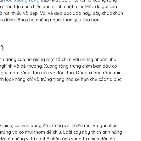
ại
hoa xương rồng
đẹp nhất. Sở dĩ có tên là xương rồng
g tròn trịa như chiếc bánh sinh nhật mini. Mặc dù gai của
nở rất nhiều và đẹp. Với vẻ đẹp độc đáo này, đây chắc chắn
ắn dành tặng cho những người thân yêu của bạn.
m
ình dáng của nó giống một tổ chim với những nhánh nhỏ
 nghĩnh và dễ thương. Xương rồng trứng chim ban đầu có
 gai màu trắng, tạo nên vẻ độc đáo. Dòng xương rồng mini
 lọc không khí và trồng trong nhà sẽ hạn chế các tia bức
Echino, có hình dáng đặc trưng với nhiều múi và gai nhọn
rắng và có mùi thơm dễ chịu. Loài cây này thích ánh nắng
đặt ở những vị trí có thể nhận ánh sáng tự nhiên đầy đủ.