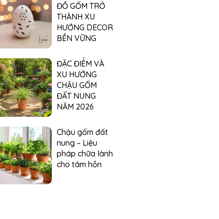
ĐỒ GỐM TRỞ
THÀNH XU
HƯỚNG DECOR
BỀN VỮNG
ĐẶC ĐIỂM VÀ
XU HƯỚNG
CHẬU GỐM
ĐẤT NUNG
NĂM 2026
Chậu gốm đất
nung – Liệu
pháp chữa lành
cho tâm hồn