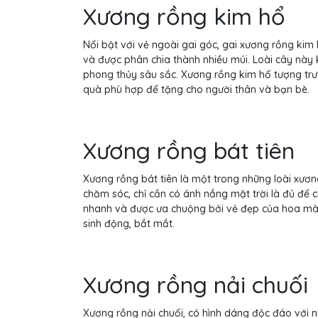
Xương rồng kim hổ
Nổi bật với vẻ ngoài gai góc, gai xương rồng kim
và được phân chia thành nhiều múi. Loài cây này
phong thủy sâu sắc. Xương rồng kim hổ tượng trư
quà phù hợp để tặng cho người thân và bạn bè.
Xương rồng bát tiên
Xương rồng bát tiên là một trong những loài xươ
chăm sóc, chỉ cần có ánh nắng mặt trời là đủ để 
nhanh và được ưa chuộng bởi vẻ đẹp của hoa m
sinh động, bắt mắt.
Xương rồng nải chuối
Xương rồng nải chuối, có hình dáng độc đáo với n