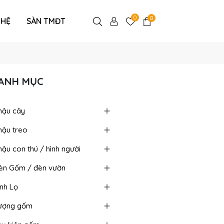
0
0
 HỆ
SÀN TMĐT
ANH MỤC
hậu cây
hậu treo
ậu con thú / hình người
èn Gốm / đèn vườn
ình Lọ
ượng gốm