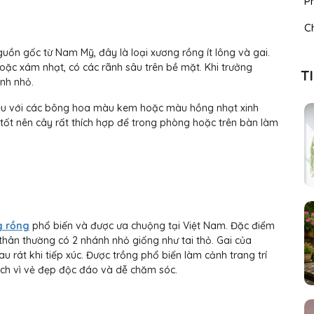
P
C
ồn gốc từ Nam Mỹ, đây là loại xương rồng ít lông và gai.
c xám nhạt, có các rãnh sâu trên bề mặt. Khi trưởng
T
nh nhỏ.
yêu với các bông hoa màu kem hoặc màu hồng nhạt xinh
t tốt nên cây rất thích hợp để trong phòng hoặc trên bàn làm
g rồng
phổ biến và được ưa chuộng tại Việt Nam. Đặc điểm
t thân thường có 2 nhánh nhỏ giống như tai thỏ. Gai của
rát khi tiếp xúc. Được trồng phổ biến làm cảnh trang trí
hích vì vẻ đẹp độc đáo và dễ chăm sóc.