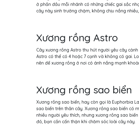
ở phần đầu mỗi nhánh có những chiếc gai sắc nhọ
cây này sinh trưởng chậm, không chịu nắng nhiều,
Xương rồng Astro
Cây xương rồng Astro thu hút người yêu cây cảnh
Astro có thể có 4 hoặc 7 cạnh và không có gai. L
nên để xương rồng ở nơi có ánh nắng mạnh khoản
Xương rồng sao biển
Xương rồng sao biển, hay còn gọi là Euphorbia La
sao biển trên thân cây. Xương rồng sao biển có
nhiều người yêu thích, nhưng xương rồng sao biển
đó, bạn cần cẩn thận khi chăm sóc loài cây này.