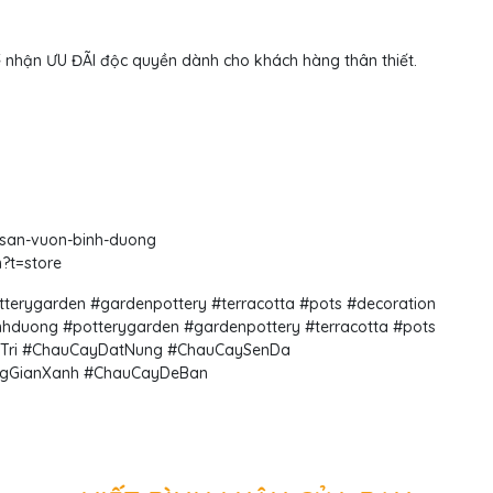
 nhận ƯU ĐÃI độc quyền dành cho khách hàng thân thiết.
-san-vuon-binh-duong
n?t=store
rygarden #gardenpottery #terracotta #pots #decoration
uong #potterygarden #gardenpottery #terracotta #pots
Tri #ChauCayDatNung #ChauCaySenDa
GianXanh #ChauCayDeBan​