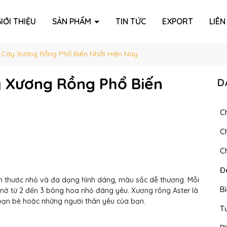
IỚI THIỆU
SẢN PHẨM
TIN TỨC
EXPORT
LIÊN
 Cây Xương Rồng Phổ Biến Nhất Hiện Nay
y Xương Rồng Phổ Biến
D
C
C
Ch
Đ
ch thước nhỏ và đa dạng hình dáng, màu sắc dễ thương. Mỗi
B
ẽ nở từ 2 đến 3 bông hoa nhỏ đáng yêu. Xương rồng Aster là
bạn bè hoặc những người thân yêu của bạn.
T