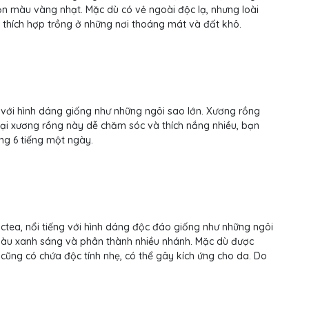
n màu vàng nhạt. Mặc dù có vẻ ngoài độc lạ, nhưng loài
 thích hợp trồng ở những nơi thoáng mát và đất khô.
 với hình dáng giống như những ngôi sao lớn. Xương rồng
oại xương rồng này dễ chăm sóc và thích nắng nhiều, bạn
g 6 tiếng một ngày.
ctea, nổi tiếng với hình dáng độc đáo giống như những ngôi
 màu xanh sáng và phân thành nhiều nhánh. Mặc dù được
 cũng có chứa độc tính nhẹ, có thể gây kích ứng cho da. Do