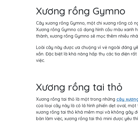
Xương rồng Gymno
Cây xương rồng Gymno, một chi xương rồng có ngu
Xương rồng Gymno có dạng hình cầu màu xanh hoặ
thành, xương rồng Gymno sẽ mọc thêm nhiều nhá
Loài cây này được ưa chuộng vì vẻ ngoài đáng 
xắn. Đặc biệt là khả năng hấp thụ các tia điện rấ
việc.
Xương rồng tai thỏ
Xương rồng tai thỏ là một trong những
cây xươn
của loại cây này là có lá hình phiến dẹt oval, mộ
xương rồng tai thỏ khá mềm mại và không gây đau 
bàn làm việc, xương rồng tai thỏ mini được yêu t