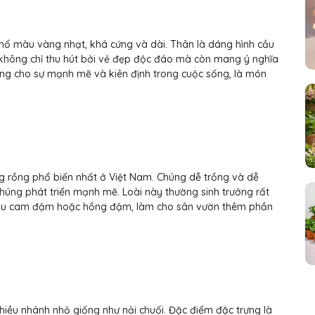
 hổ màu vàng nhạt, khá cứng và dài. Thân là dáng hình cầu
 không chỉ thu hút bởi vẻ đẹp độc đáo mà còn mang ý nghĩa
ng cho sự mạnh mẽ và kiên định trong cuộc sống, là món
ng rồng phổ biến nhất ở Việt Nam. Chúng dễ trồng và dễ
chúng phát triển mạnh mẽ. Loài này thường sinh trưởng rất
àu cam đậm hoặc hồng đậm, làm cho sân vườn thêm phần
hiều nhánh nhỏ giống như nải chuối. Đặc điểm đặc trưng là