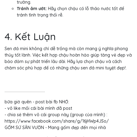
trưởng.
Tránh âm ướt:
Hãy chọn chậu có lỗ tháo nước tốt để
tránh tình trạng thối rễ.
4. Kết Luận
Sen đá mini không chỉ dễ trồng mà còn mang ý nghĩa phong
thủy tốt lành. Việc kết hợp chậu hoàn hảo giúp tăng vẻ đẹp và
bảo đảm sự phát triển lâu dài. Hãy lựa chọn chậu và cách
chăm sóc phù hợp để có những chậu sen đá mini tuyệt đẹp!.
............................................
bữa giờ quên - post bài fb NHỚ:
- vô like mồi cái bài mình đã post
- chia sẻ thêm vô cái group này (group của mình) :
https://www.facebook.com/share/g/16jHWp4JSo/
GỐM SỨ SÂN VƯỜN - Mang gốm đẹp đến mọi nhà