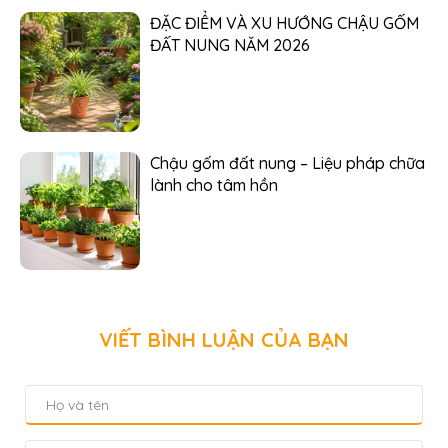
ĐẶC ĐIỂM VÀ XU HƯỚNG CHẬU GỐM
ĐẤT NUNG NĂM 2026
Chậu gốm đất nung – Liệu pháp chữa
lành cho tâm hồn
VIẾT BÌNH LUẬN CỦA BẠN