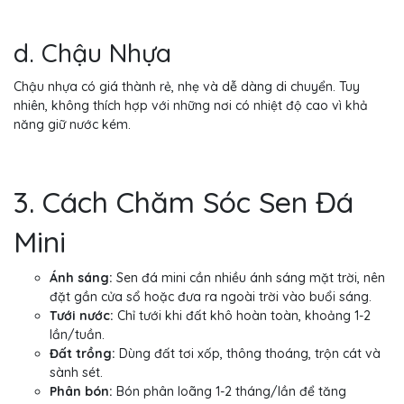
d. Chậu Nhựa
Chậu nhựa có giá thành rẻ, nhẹ và dễ dàng di chuyển. Tuy
nhiên, không thích hợp với những nơi có nhiệt độ cao vì khả
năng giữ nước kém.
3. Cách Chăm Sóc Sen Đá
Mini
Ánh sáng:
Sen đá mini cần nhiều ánh sáng mặt trời, nên
đặt gần cửa sổ hoặc đưa ra ngoài trời vào buổi sáng.
Tưới nước:
Chỉ tưới khi đất khô hoàn toàn, khoảng 1-2
lần/tuần.
Đất trồng:
Dùng đất tơi xốp, thông thoáng, trộn cát và
sành sét.
Phân bón:
Bón phân loãng 1-2 tháng/lần để tăng