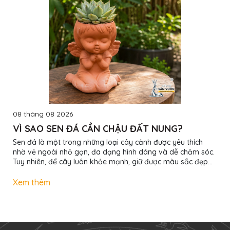
08 tháng 08 2026
VÌ SAO SEN ĐÁ CẦN CHẬU ĐẤT NUNG?
Sen đá là một trong những loại cây cảnh được yêu thích
nhờ vẻ ngoài nhỏ gọn, đa dạng hình dáng và dễ chăm sóc.
Tuy nhiên, để cây luôn khỏe mạnh, giữ được màu sắc đẹp
và hạn chế tình trạng úng rễ, việc lựa chọn chậu trồng đóng
vai trò rất quan trọng. Trong đó, chậu đất nung luôn là lựa
Xem thêm
chọn được nhiều người chơi sen đá lâu năm ưu tiên. 1.
Thoáng khí, giúp bộ rễ phát triển khỏe mạnh Chậu đất
nung có cấu trúc xốp tự nhiên, cho phép không khí lưu
thông qua thành chậu....