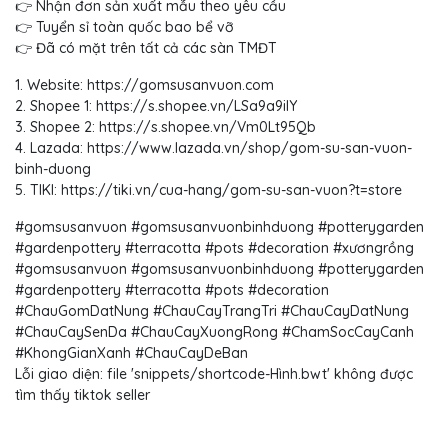
👉 Nhận đơn sản xuất mẫu theo yêu cầu
👉 Tuyển sỉ toàn quốc bao bể vỡ
👉 Đã có mặt trên tất cả các sàn TMĐT
1. Website: https://gomsusanvuon.com
2. Shopee 1: https://s.shopee.vn/LSa9a9ilY
3. Shopee 2: https://s.shopee.vn/Vm0Lt95Qb
4. Lazada: https://www.lazada.vn/shop/gom-su-san-vuon-
binh-duong
5. TIKI: https://tiki.vn/cua-hang/gom-su-san-vuon?t=store
#gomsusanvuon #gomsusanvuonbinhduong #potterygarden
#gardenpottery #terracotta #pots #decoration #xươngrồng
#gomsusanvuon #gomsusanvuonbinhduong #potterygarden
#gardenpottery #terracotta #pots #decoration
#ChauGomDatNung #ChauCayTrangTri #ChauCayDatNung
#ChauCaySenDa #ChauCayXuongRong #ChamSocCayCanh
#KhongGianXanh #ChauCayDeBan​
Lỗi giao diện: file 'snippets/shortcode-Hình.bwt' không được
tìm thấy tiktok seller