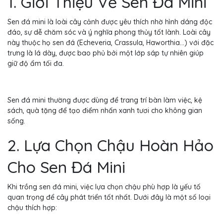
1. Giới Thiệu Về Sen Đá Mini
Sen đá mini là loài cây cảnh được yêu thích nhờ hình dáng độc
đáo, sự dễ chăm sóc và ý nghĩa phong thủy tốt lành. Loài cây
này thuộc họ sen đá (Echeveria, Crassula, Haworthia…) với đặc
trưng là lá dày, được bao phủ bởi một lớp sáp tự nhiên giúp
giữ độ ẩm tối đa.
Sen đá mini thường được dùng để trang trí bàn làm việc, kệ
sách, quà tặng để tạo điểm nhấn xanh tươi cho không gian
sống.
2. Lựa Chọn Chậu Hoàn Hảo
Cho Sen Đá Mini
Khi trồng sen đá mini, việc lựa chọn chậu phù hợp là yếu tố
quan trọng để cây phát triển tốt nhất. Dưới đây là một số loại
chậu thích hợp: