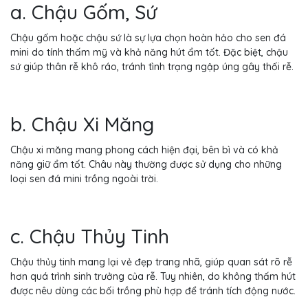
a. Chậu Gốm, Sứ
Chậu gốm hoặc chậu sứ là sự lựa chọn hoàn hảo cho sen đá
mini do tính thấm mỹ và khả năng hút ẩm tốt. Đặc biệt, chậu
sứ giúp thân rễ khô ráo, tránh tình trạng ngập úng gây thối rễ.
b. Chậu Xi Măng
Chậu xi măng mang phong cách hiện đại, bên bì và có khả
năng giữ ẩm tốt. Châu này thường được sử dụng cho những
loại sen đá mini trồng ngoài trời.
c. Chậu Thủy Tinh
Chậu thủy tinh mang lại vẻ đẹp trang nhã, giúp quan sát rõ rễ
hơn quá trình sinh trưởng của rễ. Tuy nhiên, do không thấm hút
được nêu dùng các bối trồng phù hợp để tránh tích động nước.