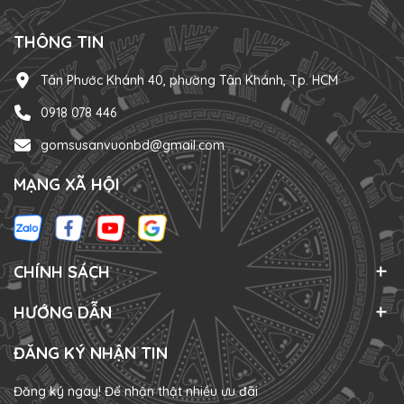
THÔNG TIN
Tân Phước Khánh 40, phường Tân Khánh, Tp. HCM
0918 078 446
gomsusanvuonbd@gmail.com
MẠNG XÃ HỘI
CHÍNH SÁCH
HƯỚNG DẪN
ĐĂNG KÝ NHẬN TIN
Đăng ký ngay! Để nhận thật nhiều ưu đãi