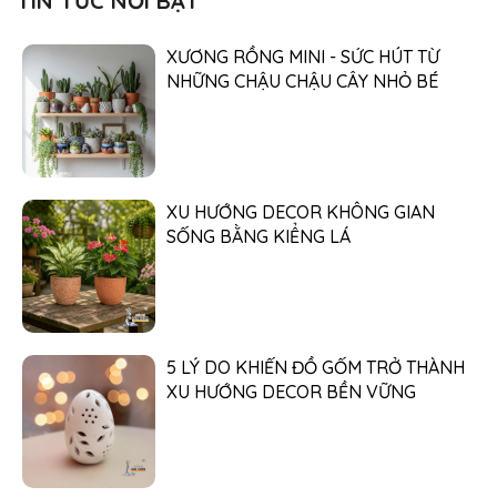
TIN TỨC NỔI BẬT
XƯƠNG RỒNG MINI - SỨC HÚT TỪ
NHỮNG CHẬU CHẬU CÂY NHỎ BÉ
XU HƯỚNG DECOR KHÔNG GIAN
SỐNG BẰNG KIỂNG LÁ
5 LÝ DO KHIẾN ĐỒ GỐM TRỞ THÀNH
XU HƯỚNG DECOR BỀN VỮNG