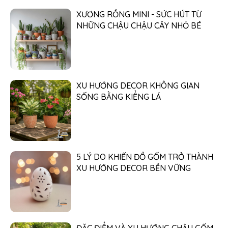
XƯƠNG RỒNG MINI - SỨC HÚT TỪ
NHỮNG CHẬU CHẬU CÂY NHỎ BÉ
XU HƯỚNG DECOR KHÔNG GIAN
SỐNG BẰNG KIỂNG LÁ
5 LÝ DO KHIẾN ĐỒ GỐM TRỞ THÀNH
XU HƯỚNG DECOR BỀN VỮNG