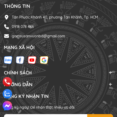
THÔNG TIN
Tân Phước Khánh 40, phường Tân Khánh, Tp. HCM
0918 078 446
gomsusanvuonbd@gmail.com
MẠNG XÃ HỘI
CHÍNH SÁCH
HƯỚNG DẪN
ĐĂNG KÝ NHẬN TIN
Đăng ký ngay! Để nhận thật nhiều ưu đãi