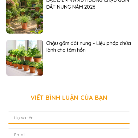
ĐẶC ĐIỂM VÀ XU HƯỚNG CHẬU GỐM
ĐẤT NUNG NĂM 2026
Chậu gốm đất nung – Liệu pháp chữa
lành cho tâm hồn
VIẾT BÌNH LUẬN CỦA BẠN