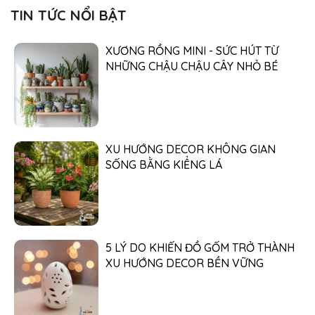
TIN TỨC NỔI BẬT
XƯƠNG RỒNG MINI - SỨC HÚT TỪ
NHỮNG CHẬU CHẬU CÂY NHỎ BÉ
XU HƯỚNG DECOR KHÔNG GIAN
SỐNG BẰNG KIỂNG LÁ
5 LÝ DO KHIẾN ĐỒ GỐM TRỞ THÀNH
XU HƯỚNG DECOR BỀN VỮNG