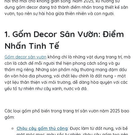
hơi thở mới cho không gian sống. Năm 2025, xu hướng sử
dụng gốm decor đang trở thành điểm nhấn trong thiết kế sân
vườn, tạo nên sự hài hòa giữa thiên nhiên và con người.
1. Gốm Decor Sân Vườn: Điểm
Nhấn Tinh Tế
Gốm decor sân vườn
không chỉ là những vật dụng trang trí, mà
còn là cách để mỗi người thể hiện phong cách sống và gu
thẩm mỹ riêng. Những sản phẩm này thường mang đậm dấu
ấn văn hóa địa phương, với chất liệu chính là đất nung – một
vật liệu thân thiện với môi trường, dễ dàng hòa quyện với các
yếu tố tự nhiên như cây xanh, nước và đá.
Các loại gốm phổ biến trong trang trí sân vườn năm 2025 bao
gồm:
Chậu cây gốm thủ công
: Được làm từ đất nung, với bề
mặt mộc mạc, màu sắc tự nhiên, chậu cây gốm tạo nên