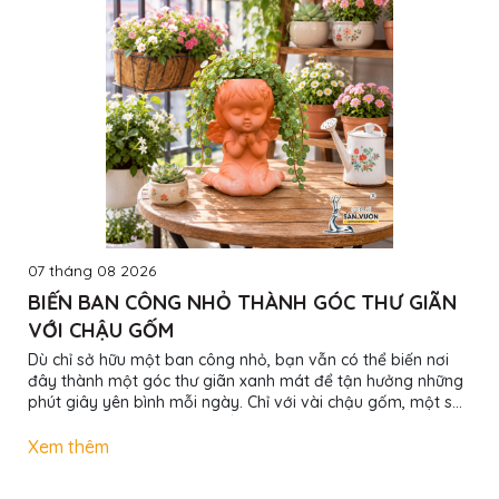
07 tháng 08 2026
BIẾN BAN CÔNG NHỎ THÀNH GÓC THƯ GIÃN
VỚI CHẬU GỐM
Dù chỉ sở hữu một ban công nhỏ, bạn vẫn có thể biến nơi
đây thành một góc thư giãn xanh mát để tận hưởng những
phút giây yên bình mỗi ngày. Chỉ với vài chậu gốm, một số
loại cây phù hợp và cách sắp xếp hợp lý, ban công sẽ trở
thành không gian lý tưởng để đọc sách, thưởng trà hoặc
Xem thêm
đơn giản là hít thở bầu không khí trong lành. 1. Lựa chọn
chậu gốm phù hợp với diện tích Đối với ban công nhỏ, nên