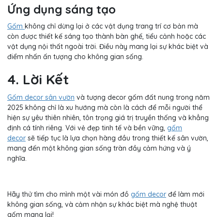
Ứng dụng sáng tạo
Gốm
không chỉ dừng lại ở các vật dụng trang trí cơ bản mà
còn được thiết kế sáng tạo thành bàn ghế, tiểu cảnh hoặc các
vật dụng nội thất ngoài trời. Điều này mang lại sự khác biệt và
điểm nhấn ấn tượng cho không gian sống.
4. Lời Kết
Gốm decor sân vườn
và tượng decor gốm đất nung trong năm
2025 không chỉ là xu hướng mà còn là cách để mỗi người thể
hiện sự yêu thiên nhiên, tôn trọng giá trị truyền thống và khẳng
định cá tính riêng. Với vẻ đẹp tinh tế và bền vững,
gốm
decor
sẽ tiếp tục là lựa chọn hàng đầu trong thiết kế sân vườn,
mang đến một không gian sống tràn đầy cảm hứng và ý
nghĩa.
Hãy thử tìm cho mình một vài món đồ
gốm decor
để làm mới
không gian sống, và cảm nhận sự khác biệt mà nghệ thuật
gốm mang lại!