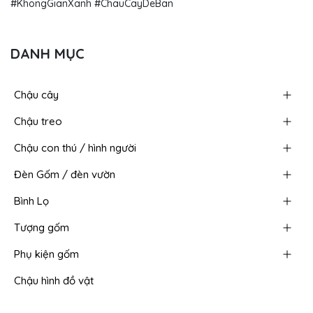
#KhongGianXanh #ChauCayDeBan​
DANH MỤC
Chậu cây
Chậu treo
Chậu con thú / hình người
Đèn Gốm / đèn vườn
Bình Lọ
Tượng gốm
Phụ kiện gốm
Chậu hình đồ vật