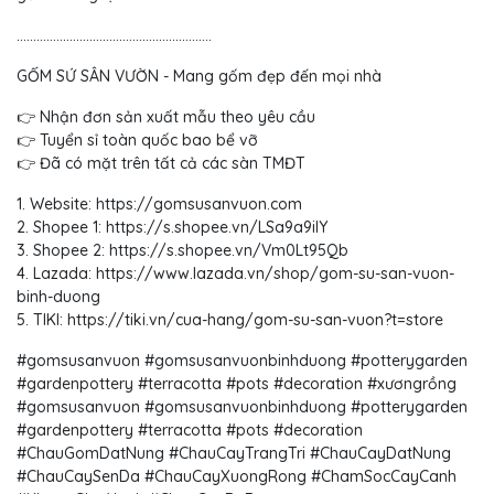
...........................................................
GỐM SỨ SÂN VƯỜN - Mang gốm đẹp đến mọi nhà
👉 Nhận đơn sản xuất mẫu theo yêu cầu
👉 Tuyển sỉ toàn quốc bao bể vỡ
👉 Đã có mặt trên tất cả các sàn TMĐT
1. Website: https://gomsusanvuon.com
2. Shopee 1: https://s.shopee.vn/LSa9a9ilY
3. Shopee 2: https://s.shopee.vn/Vm0Lt95Qb
4. Lazada: https://www.lazada.vn/shop/gom-su-san-vuon-
binh-duong
5. TIKI: https://tiki.vn/cua-hang/gom-su-san-vuon?t=store
#gomsusanvuon #gomsusanvuonbinhduong #potterygarden
#gardenpottery #terracotta #pots #decoration #xươngrồng
#gomsusanvuon #gomsusanvuonbinhduong #potterygarden
#gardenpottery #terracotta #pots #decoration
#ChauGomDatNung #ChauCayTrangTri #ChauCayDatNung
#ChauCaySenDa #ChauCayXuongRong #ChamSocCayCanh