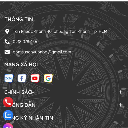
ưu tiên các mẫu chậu có kích thước vừa phải hoặc kết...
THÔNG TIN
Tân Phước Khánh 40, phường Tân Khánh, Tp. HCM
0918 078 446
gomsusanvuonbd@gmail.com
MẠNG XÃ HỘI
CHÍNH SÁCH
HƯỚNG DẪN
ĐĂNG KÝ NHẬN TIN