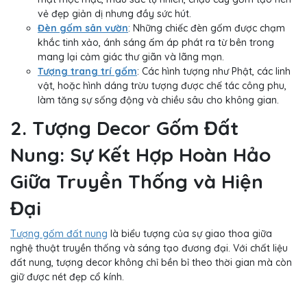
vẻ đẹp giản dị nhưng đầy sức hút.
Đèn gốm sân vườn
: Những chiếc đèn gốm được chạm
khắc tinh xảo, ánh sáng ấm áp phát ra từ bên trong
mang lại cảm giác thư giãn và lãng mạn.
Tượng trang trí gốm
: Các hình tượng như Phật, các linh
vật, hoặc hình dáng trừu tượng được chế tác công phu,
làm tăng sự sống động và chiều sâu cho không gian.
2. Tượng Decor Gốm Đất
Nung: Sự Kết Hợp Hoàn Hảo
Giữa Truyền Thống và Hiện
Đại
Tượng gốm đất nung
là biểu tượng của sự giao thoa giữa
nghệ thuật truyền thống và sáng tạo đương đại. Với chất liệu
đất nung, tượng decor không chỉ bền bỉ theo thời gian mà còn
giữ được nét đẹp cổ kính.