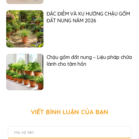
ĐẶC ĐIỂM VÀ XU HƯỚNG CHẬU GỐM
ĐẤT NUNG NĂM 2026
Chậu gốm đất nung – Liệu pháp chữa
lành cho tâm hồn
VIẾT BÌNH LUẬN CỦA BẠN