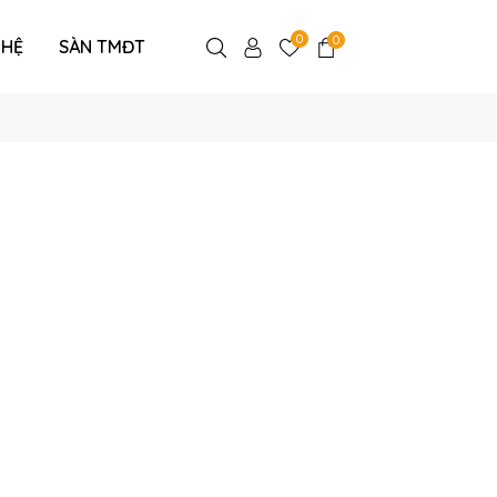
0
0
 HỆ
SÀN TMĐT