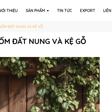
IỚI THIỆU
SẢN PHẨM
TIN TỨC
EXPORT
LIÊN
 GỐM ĐẤT NUNG VÀ KỆ GỖ
GỐM ĐẤT NUNG VÀ KỆ GỖ