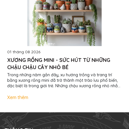
01 tháng 08 2026
XƯƠNG RỒNG MINI - SỨC HÚT TỪ NHỮNG
CHẬU CHẬU CÂY NHỎ BÉ
Trong những năm gần đây, xu hướng trồng và trang trí
bằng xương rồng mini đã trở thành một trào lưu phổ biến,
đặc biệt là trong giới trẻ. Những chậu xương rồng nhỏ nhắn
không chỉ mang lại vẻ đẹp thẩm mỹ mà còn truyền tải
thông điệp về sự bền bỉ, sức sống mạnh mẽ. Bài viết này sẽ
Xem thêm
giúp bạn hiểu rõ hơn về xu hướng thú vị này và lý do vì sao
nó đang ngày càng được yêu thích. Xương rồng mini - “Nhỏ
mà có võ” Xương rồng mini là những loại xương rồng có
kích...