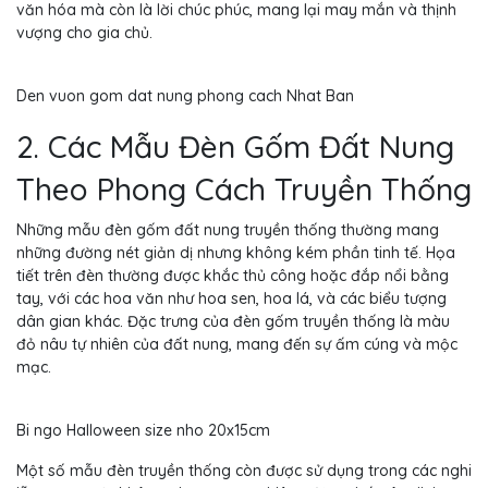
văn hóa mà còn là lời chúc phúc, mang lại may mắn và thịnh
vượng cho gia chủ.
Den vuon gom dat nung phong cach Nhat Ban
2. Các Mẫu Đèn Gốm Đất Nung
Theo Phong Cách Truyền Thống
Những mẫu đèn gốm đất nung truyền thống thường mang
những đường nét giản dị nhưng không kém phần tinh tế. Họa
tiết trên đèn thường được khắc thủ công hoặc đắp nổi bằng
tay, với các hoa văn như hoa sen, hoa lá, và các biểu tượng
dân gian khác. Đặc trưng của đèn gốm truyền thống là màu
đỏ nâu tự nhiên của đất nung, mang đến sự ấm cúng và mộc
mạc.
Bi ngo Halloween size nho 20x15cm
Một số mẫu đèn truyền thống còn được sử dụng trong các nghi