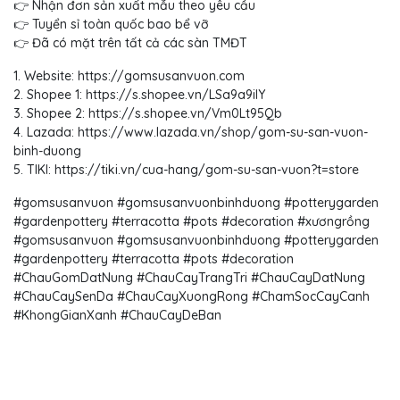
👉 Nhận đơn sản xuất mẫu theo yêu cầu
👉 Tuyển sỉ toàn quốc bao bể vỡ
👉 Đã có mặt trên tất cả các sàn TMĐT
1. Website: https://gomsusanvuon.com
2. Shopee 1: https://s.shopee.vn/LSa9a9ilY
3. Shopee 2: https://s.shopee.vn/Vm0Lt95Qb
4. Lazada: https://www.lazada.vn/shop/gom-su-san-vuon-
binh-duong
5. TIKI: https://tiki.vn/cua-hang/gom-su-san-vuon?t=store
#gomsusanvuon #gomsusanvuonbinhduong #potterygarden
#gardenpottery #terracotta #pots #decoration #xươngrồng
#gomsusanvuon #gomsusanvuonbinhduong #potterygarden
#gardenpottery #terracotta #pots #decoration
#ChauGomDatNung #ChauCayTrangTri #ChauCayDatNung
#ChauCaySenDa #ChauCayXuongRong #ChamSocCayCanh
#KhongGianXanh #ChauCayDeBan​