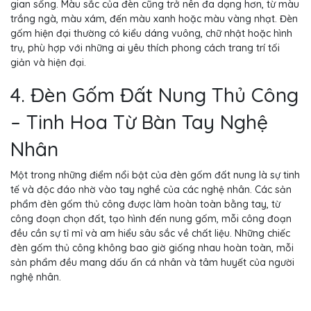
gian sống. Màu sắc của đèn cũng trở nên đa dạng hơn, từ màu
trắng ngà, màu xám, đến màu xanh hoặc màu vàng nhạt. Đèn
gốm hiện đại thường có kiểu dáng vuông, chữ nhật hoặc hình
trụ, phù hợp với những ai yêu thích phong cách trang trí tối
giản và hiện đại.
4. Đèn Gốm Đất Nung Thủ Công
– Tinh Hoa Từ Bàn Tay Nghệ
Nhân
Một trong những điểm nổi bật của đèn gốm đất nung là sự tinh
tế và độc đáo nhờ vào tay nghề của các nghệ nhân. Các sản
phẩm đèn gốm thủ công được làm hoàn toàn bằng tay, từ
công đoạn chọn đất, tạo hình đến nung gốm, mỗi công đoạn
đều cần sự tỉ mỉ và am hiểu sâu sắc về chất liệu. Những chiếc
đèn gốm thủ công không bao giờ giống nhau hoàn toàn, mỗi
sản phẩm đều mang dấu ấn cá nhân và tâm huyết của người
nghệ nhân.