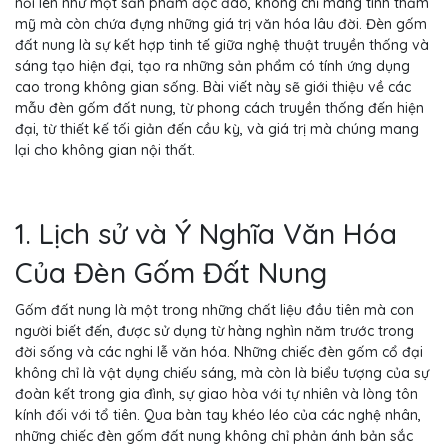
nổi lên như một sản phẩm độc đáo, không chỉ mang tính thẩm
mỹ mà còn chứa đựng những giá trị văn hóa lâu đời. Đèn gốm
đất nung là sự kết hợp tinh tế giữa nghệ thuật truyền thống và
sáng tạo hiện đại, tạo ra những sản phẩm có tính ứng dụng
cao trong không gian sống. Bài viết này sẽ giới thiệu về các
mẫu đèn gốm đất nung, từ phong cách truyền thống đến hiện
đại, từ thiết kế tối giản đến cầu kỳ, và giá trị mà chúng mang
lại cho không gian nội thất.
1. Lịch sử và Ý Nghĩa Văn Hóa
Của Đèn Gốm Đất Nung
Gốm đất nung là một trong những chất liệu đầu tiên mà con
người biết đến, được sử dụng từ hàng nghìn năm trước trong
đời sống và các nghi lễ văn hóa. Những chiếc đèn gốm cổ đại
không chỉ là vật dụng chiếu sáng, mà còn là biểu tượng của sự
đoàn kết trong gia đình, sự giao hòa với tự nhiên và lòng tôn
kính đối với tổ tiên. Qua bàn tay khéo léo của các nghệ nhân,
những chiếc đèn gốm đất nung không chỉ phản ánh bản sắc