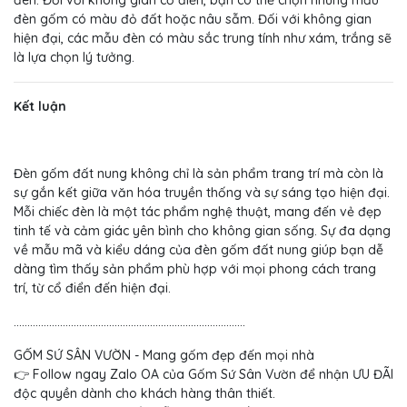
đèn. Đối với không gian cổ điển, bạn có thể chọn những mẫu
đèn gốm có màu đỏ đất hoặc nâu sẫm. Đối với không gian
hiện đại, các mẫu đèn có màu sắc trung tính như xám, trắng sẽ
là lựa chọn lý tưởng.
Kết luận
Đèn gốm đất nung không chỉ là sản phẩm trang trí mà còn là
sự gắn kết giữa văn hóa truyền thống và sự sáng tạo hiện đại.
Mỗi chiếc đèn là một tác phẩm nghệ thuật, mang đến vẻ đẹp
tinh tế và cảm giác yên bình cho không gian sống. Sự đa dạng
về mẫu mã và kiểu dáng của đèn gốm đất nung giúp bạn dễ
dàng tìm thấy sản phẩm phù hợp với mọi phong cách trang
trí, từ cổ điển đến hiện đại.
.....................................................................................
GỐM SỨ SÂN VƯỜN - Mang gốm đẹp đến mọi nhà
👉 Follow ngay Zalo OA của Gốm Sứ Sân Vườn để nhận ƯU ĐÃI
độc quyền dành cho khách hàng thân thiết.