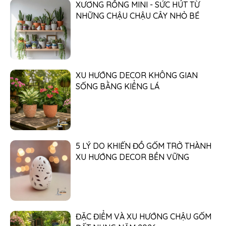
XƯƠNG RỒNG MINI - SỨC HÚT TỪ
NHỮNG CHẬU CHẬU CÂY NHỎ BÉ
XU HƯỚNG DECOR KHÔNG GIAN
SỐNG BẰNG KIỂNG LÁ
5 LÝ DO KHIẾN ĐỒ GỐM TRỞ THÀNH
XU HƯỚNG DECOR BỀN VỮNG
ĐẶC ĐIỂM VÀ XU HƯỚNG CHẬU GỐM