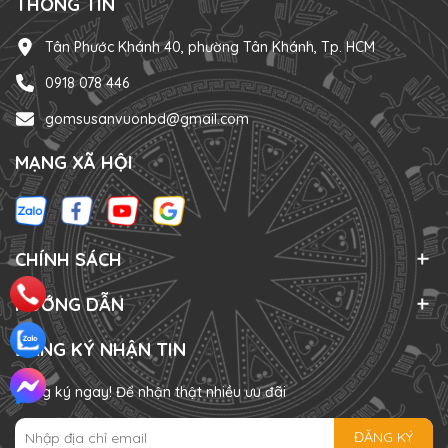
THÔNG TIN
Tân Phước Khánh 40, phường Tân Khánh, Tp. HCM
0918 078 446
gomsusanvuonbd@gmail.com
MẠNG XÃ HỘI
CHÍNH SÁCH
HƯỚNG DẪN
ĐĂNG KÝ NHẬN TIN
Đăng ký ngay! Để nhận thật nhiều ưu đãi
ĐĂNG KÝ