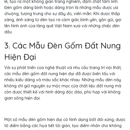
lễ, tạo ra một không gian trang nghiêm, đậm chất tâm linh.
Đèn gốm dáng bình hoặc dáng tròn là những mẫu được ưa
chuộng, tượng trưng cho sự đầy đủ, viên mãn. Khi được thắp
sáng, ánh sáng từ đèn tạo ra cảm giác bình yên, gần gũi, gợi
lên hình ảnh của làng quê Việt Nam xưa với những chiếc đèn
dầu.
3. Các Mẫu Đèn Gốm Đất Nung
Hiện Đại
Với sự phát triển của nghệ thuật và nhu cầu trang trí nội thất,
các mẫu đèn gốm đất nung hiện đại đã được biến tấu với
nhiều kiểu dáng và màu sắc khác nhau. Những mẫu đèn này
không chỉ giữ nguyên sự mộc mạc của chất liệu đất nung mà
còn được thiết kế với hình dáng độc đáo, phù hợp với không
gian sống hiện đại.
Một số mẫu đèn gốm hiện đại có hình dạng bất đối xứng, được
tô điểm bằng các họa tiết tối giản, tạo điểm nhấn cho không