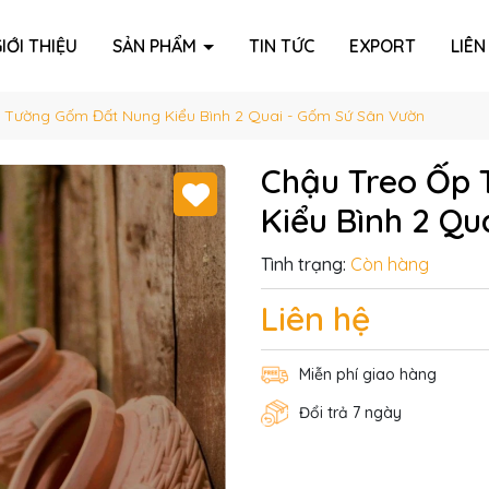
IỚI THIỆU
SẢN PHẨM
TIN TỨC
EXPORT
LIÊN
 Tường Gốm Đất Nung Kiểu Bình 2 Quai - Gốm Sứ Sân Vườn
Chậu Treo Ốp
Kiểu Bình 2 Q
Tình trạng:
Còn hàng
Liên hệ
Miễn phí giao hàng
Đổi trả 7 ngày