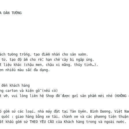
 DÁN TƯỜNG

ách tường trống, tạo điểm nhấn cho sân vườn.

 từ, tạo độ ẩm cho rễ, hạn chế cây bị ngập úng.

t liệu khác (chậu men, chậu xi măng, thủy tinh…).

ơn nhiều màu sắc đa dạng.

đến khách hàng

ng carton và kiện gỗ (nếu có)

t vỡ, vui lòng liên hệ Shop để được gửi sản phẩm mới nhé (KHÔNG c
p gốm sứ các loại, nhà máy đặt tại Tân Uyên, Bình Dương, Việt Nam
 quốc : giao hàng bằng xe tải, chành xe và các phương tiện thuận 
ất khẩu gốm sứ THEO YÊU CẦU của Khách hàng trong và ngoài nước.
