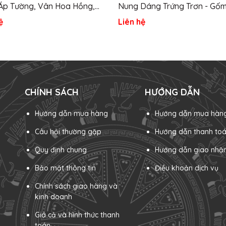
Áp Tường, Vân Hoa Hồng,
Nung Dáng Trứng Trơn - Gốm
NHỎ - Gốm Sứ Sân Vườn
Sân Vườn
ệ
Liên hệ
CHÍNH SÁCH
HƯỚNG DẪN
Hướng dẫn mua hàng
Hướng dẫn mua hàn
Câu hỏi thường gặp
Hướng dẫn thanh to
Quy định chung
Hướng dẫn giao nhậ
Bảo mật thông tin
Điều khoản dịch vụ
Chính sách giao hàng và
kinh doanh
Giá cả và hình thức thanh
toán