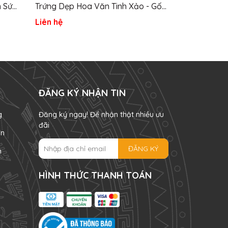
 Sứ
Trứng Dẹp Hoa Văn Tinh Xảo - Gốm
Văn Mặt Trời
Sứ Sân Vườn
Liên hệ
Liên hệ
ĐĂNG KÝ NHẬN TIN
g
Đăng ký ngay! Để nhận thật nhiều ưu
đãi
án
ĐĂNG KÝ
n
HÌNH THỨC THANH TOÁN