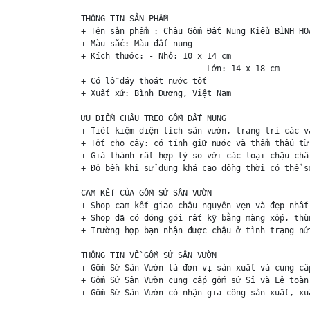
THÔNG TIN SẢN PHẨM

+ Tên sản phẩm : Chậu Gốm Đất Nung Kiểu BÌNH HOA
+ Màu sắc: Màu đất nung 

+ Kích thước: - Nhỏ: 10 x 14 cm 

                       -  Lớn: 14 x 18 cm

+ Có lỗ đáy thoát nước tốt

+ Xuất xứ: Bình Dương, Việt Nam

ƯU ĐIỂM CHẬU TREO GỐM ĐẤT NUNG

+ Tiết kiệm diện tích sân vườn, trang trí các v
+ Tốt cho cây: có tính giữ nước và thẩm thấu từ
+ Giá thành rất hợp lý so với các loại chậu chấ
+ Độ bền khi sử dụng khá cao đồng thời có thể s
CAM KẾT CỦA GỐM SỨ SÂN VƯỜN

+ Shop cam kết giao chậu nguyên vẹn và đẹp nhất 
+ Shop đã có đóng gói rất kỹ bằng màng xốp, thù
+ Trường hợp bạn nhận được chậu ở tình trạng nứ
THÔNG TIN VỀ GỐM SỨ SÂN VƯỜN

+ Gốm Sứ Sân Vườn là đơn vị sản xuất và cung cấ
+ Gốm Sứ Sân Vườn cung cấp gốm sứ Sỉ và Lẻ toàn
+ Gốm Sứ Sân Vườn có nhận gia công sản xuất, xu