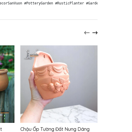
t
Chậu Ốp Tường Đất Nung Dáng
Chậu Treo T