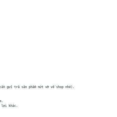
ần gửi trả sản phẩm nứt vỡ về shop nhé).

.

lợi khác.
