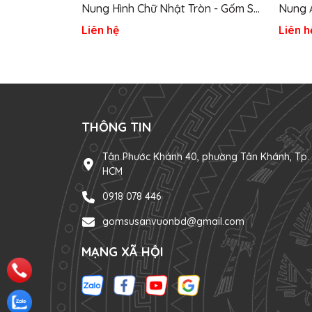
Nung Hình Chữ Nhật Tròn - Gốm Sứ
Nung 
Sân Vườn
Size 
Liên hệ
Liên h
THÔNG TIN
Tân Phước Khánh 40, phường Tân Khánh, Tp.
HCM
0918 078 446
gomsusanvuonbd@gmail.com
MẠNG XÃ HỘI