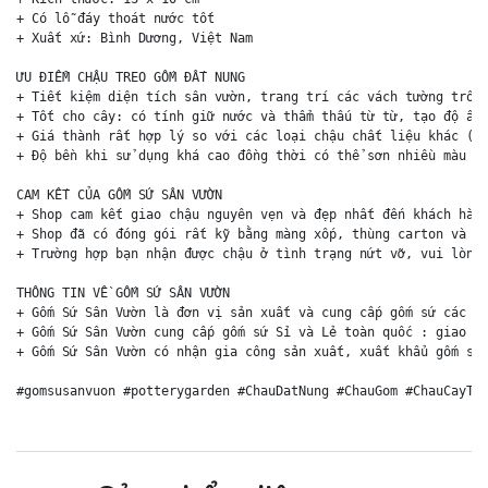
+ Có lỗ đáy thoát nước tốt

+ Xuất xứ: Bình Dương, Việt Nam

ƯU ĐIỂM CHẬU TREO GỐM ĐẤT NUNG

+ Tiết kiệm diện tích sân vườn, trang trí các vách tường trống
+ Tốt cho cây: có tính giữ nước và thẩm thấu từ từ, tạo độ ẩm 
+ Giá thành rất hợp lý so với các loại chậu chất liệu khác (ch
+ Độ bền khi sử dụng khá cao đồng thời có thể sơn nhiều màu sắ
CAM KẾT CỦA GỐM SỨ SÂN VƯỜN

+ Shop cam kết giao chậu nguyên vẹn và đẹp nhất đến khách hàng
+ Shop đã có đóng gói rất kỹ bằng màng xốp, thùng carton và ki
+ Trường hợp bạn nhận được chậu ở tình trạng nứt vỡ, vui lòng 
THÔNG TIN VỀ GỐM SỨ SÂN VƯỜN

+ Gốm Sứ Sân Vườn là đơn vị sản xuất và cung cấp gốm sứ các lo
+ Gốm Sứ Sân Vườn cung cấp gốm sứ Sỉ và Lẻ toàn quốc : giao hà
+ Gốm Sứ Sân Vườn có nhận gia công sản xuất, xuất khẩu gốm sứ 
#gomsusanvuon #potterygarden #ChauDatNung #ChauGom #ChauCayTr