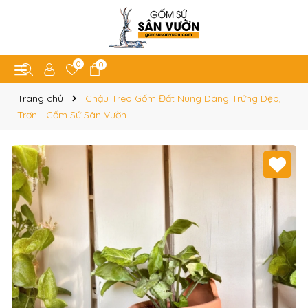
0
0
Trang chủ
Chậu Treo Gốm Đất Nung Dáng Trứng Dẹp,
Trơn - Gốm Sứ Sân Vườn