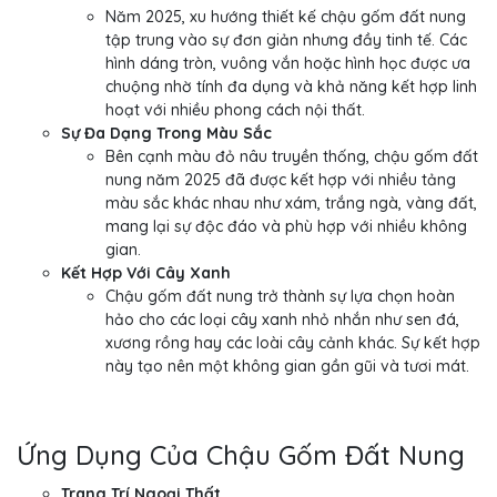
Năm 2025, xu hướng thiết kế chậu gốm đất nung
tập trung vào sự đơn giản nhưng đầy tinh tế. Các
hình dáng tròn, vuông vắn hoặc hình học được ưa
chuộng nhờ tính đa dụng và khả năng kết hợp linh
hoạt với nhiều phong cách nội thất.
Sự Đa Dạng Trong Màu Sắc
Bên cạnh màu đỏ nâu truyền thống, chậu gốm đất
nung năm 2025 đã được kết hợp với nhiều tảng
màu sắc khác nhau như xám, trắng ngà, vàng đất,
mang lại sự độc đáo và phù hợp với nhiều không
gian.
Kết Hợp Với Cây Xanh
Chậu gốm đất nung trở thành sự lựa chọn hoàn
hảo cho các loại cây xanh nhỏ nhắn như sen đá,
xương rồng hay các loài cây cảnh khác. Sự kết hợp
này tạo nên một không gian gần gũi và tươi mát.
Ứng Dụng Của Chậu Gốm Đất Nung
Trang Trí Ngoại Thất