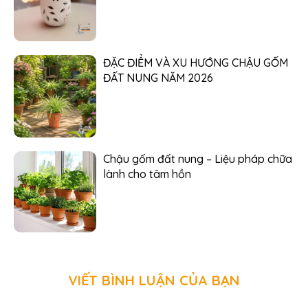
ĐẶC ĐIỂM VÀ XU HƯỚNG CHẬU GỐM
ĐẤT NUNG NĂM 2026
Chậu gốm đất nung – Liệu pháp chữa
lành cho tâm hồn
VIẾT BÌNH LUẬN CỦA BẠN