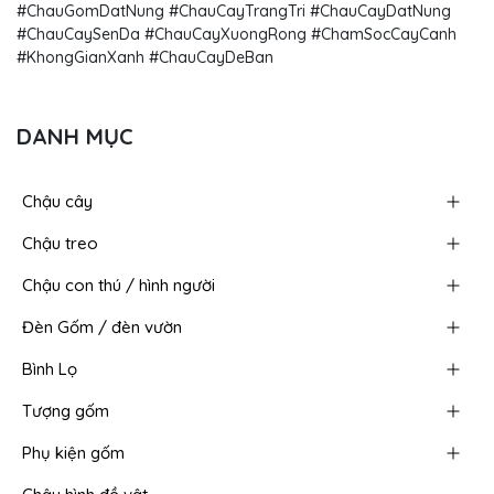
#ChauGomDatNung #ChauCayTrangTri #ChauCayDatNung
#ChauCaySenDa #ChauCayXuongRong #ChamSocCayCanh
#KhongGianXanh #ChauCayDeBan​
DANH MỤC
Chậu cây
Chậu treo
Chậu con thú / hình người
Đèn Gốm / đèn vườn
Bình Lọ
Tượng gốm
Phụ kiện gốm