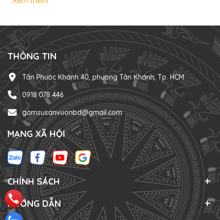
giúp bạn hiểu rõ hơn về xu hướng thú vị này và lý do vì sao
nó đang ngày càng được yêu thích. Xương rồng mini - “Nhỏ
mà có võ” Xương rồng mini là những loại xương rồng có
kích...
THÔNG TIN
Tân Phước Khánh 40, phường Tân Khánh, Tp. HCM
0918 078 446
gomsusanvuonbd@gmail.com
MẠNG XÃ HỘI
CHÍNH SÁCH
HƯỚNG DẪN