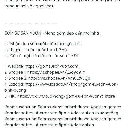
chậu gốm đất nung tiếp tục là xu hướng nổi bật trong lĩnh vực
trang trí nội và ngoại thất.
.............................................................
GỐM SỨ SÂN VƯỜN - Mang gốm đẹp đến mọi nhà
👉 Nhận đơn sản xuất mẫu theo yêu cầu
👉 Tuyển sỉ toàn quốc bao bể vỡ
👉 Đã có mặt trên tất cả các sàn TMĐT
1. Website: https://gomsusanvuon.com
2. Shopee 1: https://s.shopee.vn/LSa9a9ilY
3. Shopee 2: https://s.shopee.vn/Vm0Lt95Qb
4. Lazada: https://www.lazada.vn/shop/gom-su-san-vuon-
binh-duong
5. TIKI: https://tiki.vn/cua-hang/gom-su-san-vuon?t=store
#gomsusanvuon #gomsusanvuonbinhduong #potterygarden
#gardenpottery #terracotta #pots #decoration #xươngrồng
#gomsusanvuon #gomsusanvuonbinhduong #potterygarden
#gardenpottery #terracotta #pots #decoration