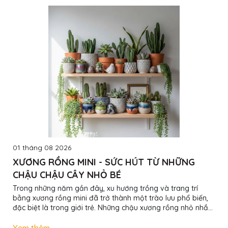
01 tháng 08 2026
XƯƠNG RỒNG MINI - SỨC HÚT TỪ NHỮNG
CHẬU CHẬU CÂY NHỎ BÉ
Trong những năm gần đây, xu hướng trồng và trang trí
bằng xương rồng mini đã trở thành một trào lưu phổ biến,
đặc biệt là trong giới trẻ. Những chậu xương rồng nhỏ nhắn
không chỉ mang lại vẻ đẹp thẩm mỹ mà còn truyền tải
thông điệp về sự bền bỉ, sức sống mạnh mẽ. Bài viết này sẽ
Xem thêm