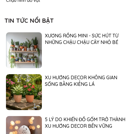
Chậu hình đồ vật
TIN TỨC NỔI BẬT
XƯƠNG RỒNG MINI - SỨC HÚT TỪ
NHỮNG CHẬU CHẬU CÂY NHỎ BÉ
XU HƯỚNG DECOR KHÔNG GIAN
SỐNG BẰNG KIỂNG LÁ
5 LÝ DO KHIẾN ĐỒ GỐM TRỞ THÀNH
XU HƯỚNG DECOR BỀN VỮNG