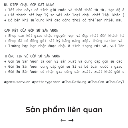
ƯU ĐIỂM CHẬU GỐM ĐẤT NUNG

+ Tốt cho cây: có tính giữ nước và thẩm thấu từ từ, tạo độ ẩm 
+ Giá thành rất hợp lý so với các loại chậu chất liệu khác (ch
+ Độ bền khi sử dụng khá cao đồng thời có thể sơn nhiều màu sắ
CAM KẾT CỦA GỐM SỨ SÂN VƯỜN

+ Shop cam kết giao chậu nguyên vẹn và đẹp nhất đến khách hàng
+ Shop đã có đóng gói rất kỹ bằng màng xốp, thùng carton và ki
+ Trường hợp bạn nhận được chậu ở tình trạng nứt vỡ, vui lòng 
THÔNG TIN VỀ GỐM SỨ SÂN VƯỜN

+ Gốm Sứ Sân Vườn là đơn vị sản xuất và cung cấp gốm sứ các lo
+ Gốm Sứ Sân Vườn cung cấp gốm sứ Sỉ và Lẻ toàn quốc : giao hà
+ Gốm Sứ Sân Vườn có nhận gia công sản xuất, xuất khẩu gốm sứ 
#gomsusanvuon #potterygarden #ChauDatNung #ChauGom #ChauCayTr
Sản phẩm liên quan