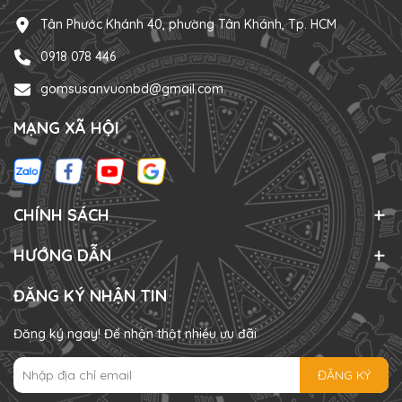
Tân Phước Khánh 40, phường Tân Khánh, Tp. HCM
0918 078 446
gomsusanvuonbd@gmail.com
MẠNG XÃ HỘI
CHÍNH SÁCH
HƯỚNG DẪN
ĐĂNG KÝ NHẬN TIN
Đăng ký ngay! Để nhận thật nhiều ưu đãi
ĐĂNG KÝ