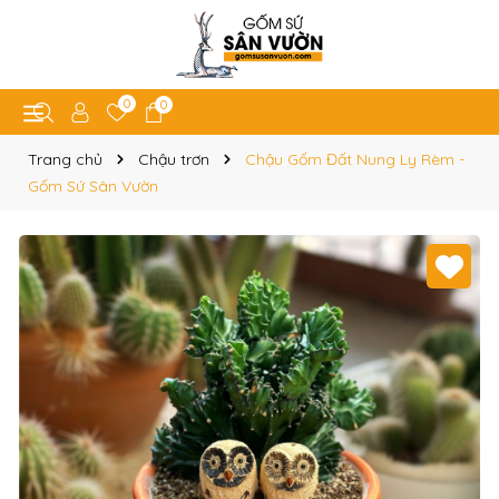
0
0
Trang chủ
Chậu trơn
Chậu Gốm Đất Nung Ly Rèm -
Gốm Sứ Sân Vườn