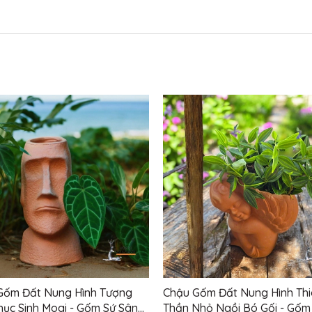
Gốm Đất Nung Hình Tượng
Chậu Gốm Đất Nung Hình Thi
ục Sinh Moai - Gốm Sứ Sân
Thần Nhỏ Ngồi Bó Gối - Gốm