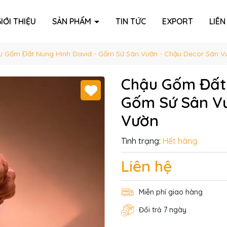
IỚI THIỆU
SẢN PHẨM
TIN TỨC
EXPORT
LIÊN
u Gốm Đất Nung Hình David - Gốm Sứ Sân Vườn - Chậu Decor Sân V
Chậu Gốm Đất 
Gốm Sứ Sân Vư
Vườn
Tình trạng:
Hết hàng
Liên hệ
Miễn phí giao hàng
Đổi trả 7 ngày