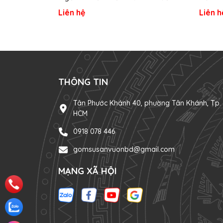
Vườn
Liên hệ
Liên h
THÔNG TIN
Tân Phước Khánh 40, phường Tân Khánh, Tp.
HCM
0918 078 446
gomsusanvuonbd@gmail.com
MẠNG XÃ HỘI