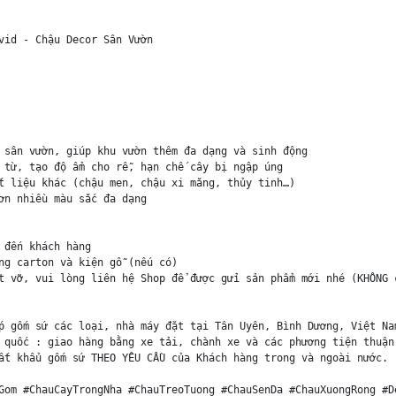
vid - Chậu Decor Sân Vườn

 sân vườn, giúp khu vườn thêm đa dạng và sinh động 

 từ, tạo độ ẩm cho rễ, hạn chế cây bị ngập úng

t liệu khác (chậu men, chậu xi măng, thủy tinh…)

ơn nhiều màu sắc đa dạng

đến khách hàng

ng carton và kiện gỗ (nếu có)

t vỡ, vui lòng liên hệ Shop để được gửi sản phẩm mới nhé (KHÔNG c
p gốm sứ các loại, nhà máy đặt tại Tân Uyên, Bình Dương, Việt Nam
 quốc : giao hàng bằng xe tải, chành xe và các phương tiện thuận 
ất khẩu gốm sứ THEO YÊU CẦU của Khách hàng trong và ngoài nước.

Gom #ChauCayTrongNha #ChauTreoTuong #ChauSenDa #ChauXuongRong #D