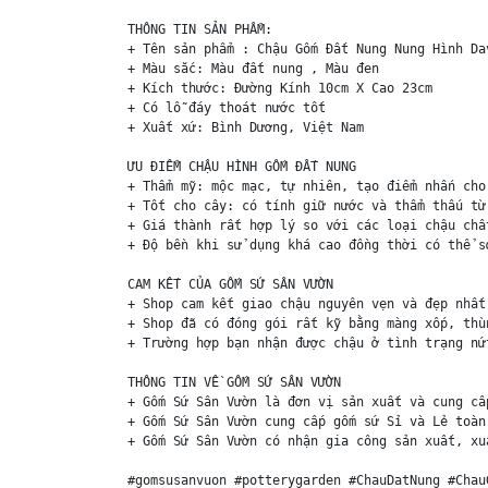
THÔNG TIN SẢN PHẨM:

+ Tên sản phẩm : Chậu Gốm Đất Nung Nung Hình Da
+ Màu sắc: Màu đất nung , Màu đen

+ Kích thước: Đường Kính 10cm X Cao 23cm

+ Có lỗ đáy thoát nước tốt

+ Xuất xứ: Bình Dương, Việt Nam

ƯU ĐIỂM CHẬU HÌNH GỐM ĐẤT NUNG

+ Thẩm mỹ: mộc mạc, tự nhiên, tạo điểm nhấn cho
+ Tốt cho cây: có tính giữ nước và thẩm thấu từ
+ Giá thành rất hợp lý so với các loại chậu chấ
+ Độ bền khi sử dụng khá cao đồng thời có thể s
CAM KẾT CỦA GỐM SỨ SÂN VƯỜN

+ Shop cam kết giao chậu nguyên vẹn và đẹp nhất 
+ Shop đã có đóng gói rất kỹ bằng màng xốp, thù
+ Trường hợp bạn nhận được chậu ở tình trạng nứ
THÔNG TIN VỀ GỐM SỨ SÂN VƯỜN

+ Gốm Sứ Sân Vườn là đơn vị sản xuất và cung cấ
+ Gốm Sứ Sân Vườn cung cấp gốm sứ Sỉ và Lẻ toàn
+ Gốm Sứ Sân Vườn có nhận gia công sản xuất, xu
#gomsusanvuon #potterygarden #ChauDatNung #Chau