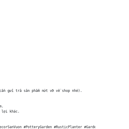
ần gửi trả sản phẩm nứt vỡ về shop nhé).

.

lợi khác.

ecorSanVuon #PotteryGarden #RusticPlanter #GardenPlanter #GomSuS