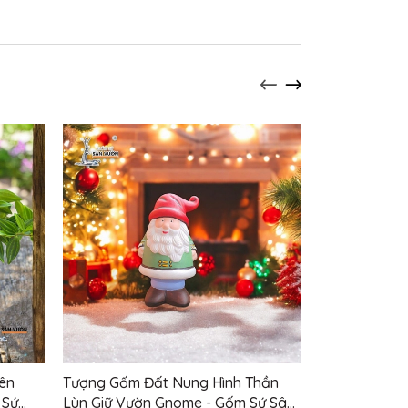
ên
Tượng Gốm Đất Nung Hình Thần
Tượng Gốm Đ
 Sứ
Lùn Giữ Vườn Gnome - Gốm Sứ Sân
Ngồi Khoanh