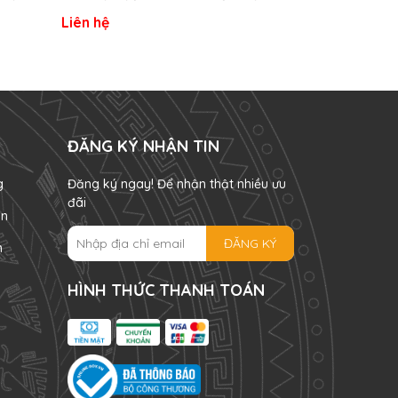
Vườn
Vườn
Liên hệ
Liên hệ
ĐĂNG KÝ NHẬN TIN
g
Đăng ký ngay! Để nhận thật nhiều ưu
đãi
án
ĐĂNG KÝ
n
HÌNH THỨC THANH TOÁN