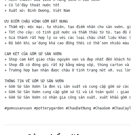
+ Có lỗ đáy thoát nước tốt

+ Xuất xứ: Bình Dương, Việt Nam

ƯU ĐIỂM CHẬU HÌNH GỐM ĐẤT NUNG

+ Thẩm mỹ: mộc mạc, tự nhiên, tạo điểm nhấn cho sân vườn, giúp
+ Tốt cho cây: có tính giữ nước và thẩm thấu từ từ, tạo độ ẩm 
+ Giá thành rất hợp lý so với các loại chậu chất liệu khác (ch
+ Độ bền khi sử dụng khá cao đồng thời có thể sơn nhiều màu sắ
CAM KẾT CỦA GỐM SỨ SÂN VƯỜN

+ Shop cam kết giao chậu nguyên vẹn và đẹp nhất đến khách hàng
+ Shop đã có đóng gói rất kỹ bằng màng xốp, thùng carton và ki
+ Trường hợp bạn nhận được chậu ở tình trạng nứt vỡ, vui lòng 
THÔNG TIN VỀ GỐM SỨ SÂN VƯỜN

+ Gốm Sứ Sân Vườn là đơn vị sản xuất và cung cấp gốm sứ các lo
+ Gốm Sứ Sân Vườn cung cấp gốm sứ Sỉ và Lẻ toàn quốc : giao hà
+ Gốm Sứ Sân Vườn có nhận gia công sản xuất, xuất khẩu gốm sứ 
#gomsusanvuon #potterygarden #ChauDatNung #ChauGom #ChauCayTr