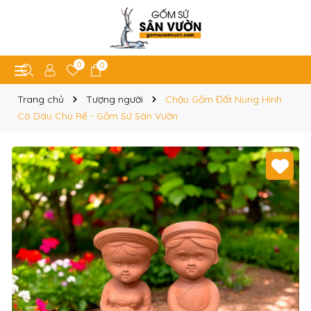
0
0
Trang chủ
Tượng người
Chậu Gốm Đất Nung Hình
Cô Dâu Chú Rể - Gốm Sứ Sân Vườn