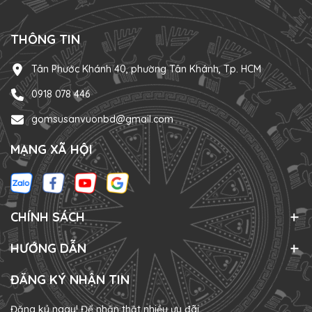
THÔNG TIN
Tân Phước Khánh 40, phường Tân Khánh, Tp. HCM
0918 078 446
gomsusanvuonbd@gmail.com
MẠNG XÃ HỘI
CHÍNH SÁCH
HƯỚNG DẪN
ĐĂNG KÝ NHẬN TIN
Đăng ký ngay! Để nhận thật nhiều ưu đãi