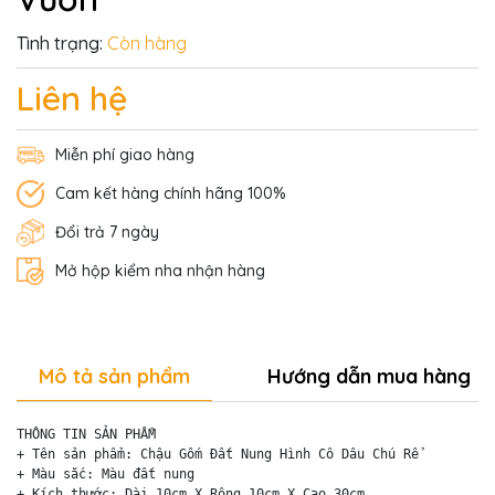
Tình trạng:
Còn hàng
Liên hệ
Miễn phí giao hàng
Cam kết hàng chính hãng 100%
Đổi trả 7 ngày
Mở hộp kiểm nha nhận hàng
Mô tả sản phẩm
Hướng dẫn mua hàng
THÔNG TIN SẢN PHẨM

+ Tên sản phẩm: Chậu Gốm Đất Nung Hình Cô Dâu Chú Rể

+ Màu sắc: Màu đất nung 

+ Kích thước: Dài 10cm X Rộng 10cm X Cao 30cm
