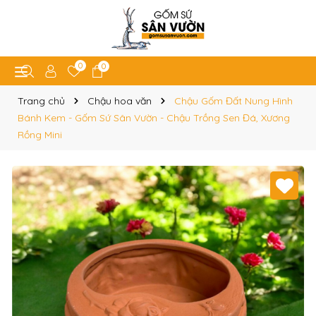
0
0
Trang chủ
Chậu hoa văn
Chậu Gốm Đất Nung Hình
Bánh Kem - Gốm Sứ Sân Vườn - Chậu Trồng Sen Đá, Xương
Rồng Mini