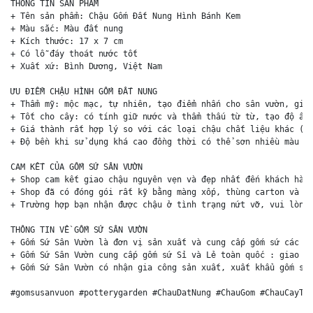
THÔNG TIN SẢN PHẨM

+ Tên sản phẩm: Chậu Gốm Đất Nung Hình Bánh Kem

+ Màu sắc: Màu đất nung 

+ Kích thước: 17 x 7 cm

+ Có lỗ đáy thoát nước tốt

+ Xuất xứ: Bình Dương, Việt Nam

ƯU ĐIỂM CHẬU HÌNH GỐM ĐẤT NUNG

+ Thẩm mỹ: mộc mạc, tự nhiên, tạo điểm nhấn cho sân vườn, giúp
+ Tốt cho cây: có tính giữ nước và thẩm thấu từ từ, tạo độ ẩm 
+ Giá thành rất hợp lý so với các loại chậu chất liệu khác (ch
+ Độ bền khi sử dụng khá cao đồng thời có thể sơn nhiều màu sắ
CAM KẾT CỦA GỐM SỨ SÂN VƯỜN

+ Shop cam kết giao chậu nguyên vẹn và đẹp nhất đến khách hàng
+ Shop đã có đóng gói rất kỹ bằng màng xốp, thùng carton và ki
+ Trường hợp bạn nhận được chậu ở tình trạng nứt vỡ, vui lòng 
THÔNG TIN VỀ GỐM SỨ SÂN VƯỜN

+ Gốm Sứ Sân Vườn là đơn vị sản xuất và cung cấp gốm sứ các lo
+ Gốm Sứ Sân Vườn cung cấp gốm sứ Sỉ và Lẻ toàn quốc : giao hà
+ Gốm Sứ Sân Vườn có nhận gia công sản xuất, xuất khẩu gốm sứ 