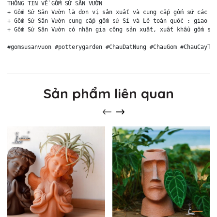
THÔNG TIN VỀ GỐM SỨ SÂN VƯỜN

+ Gốm Sứ Sân Vườn là đơn vị sản xuất và cung cấp gốm sứ các lo
+ Gốm Sứ Sân Vườn cung cấp gốm sứ Sỉ và Lẻ toàn quốc : giao hà
+ Gốm Sứ Sân Vườn có nhận gia công sản xuất, xuất khẩu gốm sứ 
#gomsusanvuon #potterygarden #ChauDatNung #ChauGom #ChauCayTr
Sản phẩm liên quan