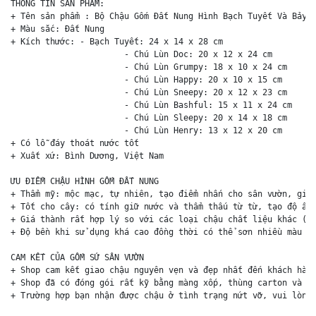
THÔNG TIN SẢN PHẨM:

+ Tên sản phẩm : Bộ Chậu Gốm Đất Nung Hình Bạch Tuyết Và Bảy C
+ Màu sắc: Đất Nung 

+ Kích thước: - Bạch Tuyết: 24 x 14 x 28 cm

                       - Chú Lùn Doc: 20 x 12 x 24 cm

                       - Chú Lùn Grumpy: 18 x 10 x 24 cm

                       - Chú Lùn Happy: 20 x 10 x 15 cm

                       - Chú Lùn Sneepy: 20 x 12 x 23 cm 

                       - Chú Lùn Bashful: 15 x 11 x 24 cm

                       - Chú Lùn Sleepy: 20 x 14 x 18 cm

                       - Chú Lùn Henry: 13 x 12 x 20 cm

+ Có lỗ đáy thoát nước tốt

+ Xuất xứ: Bình Dương, Việt Nam

ƯU ĐIỂM CHẬU HÌNH GỐM ĐẤT NUNG

+ Thẩm mỹ: mộc mạc, tự nhiên, tạo điểm nhấn cho sân vườn, giúp
+ Tốt cho cây: có tính giữ nước và thẩm thấu từ từ, tạo độ ẩm 
+ Giá thành rất hợp lý so với các loại chậu chất liệu khác (ch
+ Độ bền khi sử dụng khá cao đồng thời có thể sơn nhiều màu sắ
CAM KẾT CỦA GỐM SỨ SÂN VƯỜN

+ Shop cam kết giao chậu nguyên vẹn và đẹp nhất đến khách hàng
+ Shop đã có đóng gói rất kỹ bằng màng xốp, thùng carton và ki
+ Trường hợp bạn nhận được chậu ở tình trạng nứt vỡ, vui lòng 