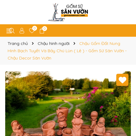
0
0
Trang chủ
Chậu hình người
Chậu Gốm Đất Nung
Hình Bạch Tuyết Và Bảy Chú Lùn ( Lẻ ) - Gốm Sứ Sân Vườn -
Chậu Decor Sân Vườn