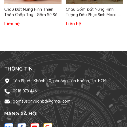
Chậu Đất Nung Hình Thiên
Chậu Gốm Đất Nung Hình
Thần Chắp Tay - Gốm Sứ Sân
Tượng Đầu Phục Sinh Moai -
Vườn
Gốm Sứ Sân Vườn
Liên hệ
Liên hệ
THÔNG TIN
Tân Phước Khánh 40, phường Tân Khánh, Tp. HCM
0918 078 446
gomsusanvuonbd@gmail.com
MẠNG XÃ HỘI