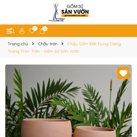
0
0
Trang chủ
Chậu trơn
Chậu Gốm Đất Nung Dáng
Trứng Tròn Trơn - Gốm Sứ Sân Vườn