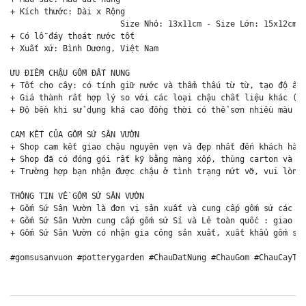
+ Kích thước: Dài x Rộng

                       Size Nhỏ: 13x11cm - Size Lớn: 15x12cm

+ Có lỗ đáy thoát nước tốt

+ Xuất xứ: Bình Dương, Việt Nam

ƯU ĐIỂM CHẬU GỐM ĐẤT NUNG

+ Tốt cho cây: có tính giữ nước và thẩm thấu từ từ, tạo độ ẩm 
+ Giá thành rất hợp lý so với các loại chậu chất liệu khác (ch
+ Độ bền khi sử dụng khá cao đồng thời có thể sơn nhiều màu sắ
CAM KẾT CỦA GỐM SỨ SÂN VƯỜN

+ Shop cam kết giao chậu nguyên vẹn và đẹp nhất đến khách hàng
+ Shop đã có đóng gói rất kỹ bằng màng xốp, thùng carton và ki
+ Trường hợp bạn nhận được chậu ở tình trạng nứt vỡ, vui lòng 
THÔNG TIN VỀ GỐM SỨ SÂN VƯỜN

+ Gốm Sứ Sân Vườn là đơn vị sản xuất và cung cấp gốm sứ các lo
+ Gốm Sứ Sân Vườn cung cấp gốm sứ Sỉ và Lẻ toàn quốc : giao hà
+ Gốm Sứ Sân Vườn có nhận gia công sản xuất, xuất khẩu gốm sứ 
#gomsusanvuon #potterygarden #ChauDatNung #ChauGom #ChauCayTr