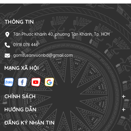
THÔNG TIN
Tân Phước Khánh 40, phường Tân Khánh, Tp. HCM
0918 078 446
gomsusanvuonbd@gmail.com
MẠNG XÃ HỘI
CHÍNH SÁCH
HƯỚNG DẪN
ĐĂNG KÝ NHẬN TIN