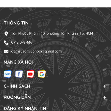
THÔNG TIN
Tân Phước Khánh 40, phường Tân Khánh, Tp. HCM
0918 078 446
gomsusanvuonbd@gmail.com
MẠNG XÃ HỘI
CHÍNH SÁCH
HƯỚNG DẪN
ĐĂNG KÝ NHẬN TIN