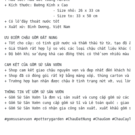
+ Kích thước: Đường Kính x Cao 

                       - Size nhỏ: 26 x 33 cm

                       - Size to: 33 x 50 cm

+ Có lỗ đáy thoát nước tốt

+ Xuất xứ: Bình Dương, Việt Nam

ƯU ĐIỂM CHẬU GỐM ĐẤT NUNG

+ Tốt cho cây: có tính giữ nước và thẩm thấu từ từ, tạo độ ẩm 
+ Giá thành rất hợp lý so với các loại chậu chất liệu khác (ch
+ Độ bền khi sử dụng khá cao đồng thời có thể sơn nhiều màu sắ
CAM KẾT CỦA GỐM SỨ SÂN VƯỜN

+ Shop cam kết giao chậu nguyên vẹn và đẹp nhất đến khách hàng
+ Shop đã có đóng gói rất kỹ bằng màng xốp, thùng carton và ki
+ Trường hợp bạn nhận được chậu ở tình trạng nứt vỡ, vui lòng 
THÔNG TIN VỀ GỐM SỨ SÂN VƯỜN

+ Gốm Sứ Sân Vườn là đơn vị sản xuất và cung cấp gốm sứ các lo
+ Gốm Sứ Sân Vườn cung cấp gốm sứ Sỉ và Lẻ toàn quốc : giao hà
+ Gốm Sứ Sân Vườn có nhận gia công sản xuất, xuất khẩu gốm sứ 
#gomsusanvuon #potterygarden #ChauDatNung #ChauGom #ChauCayTr