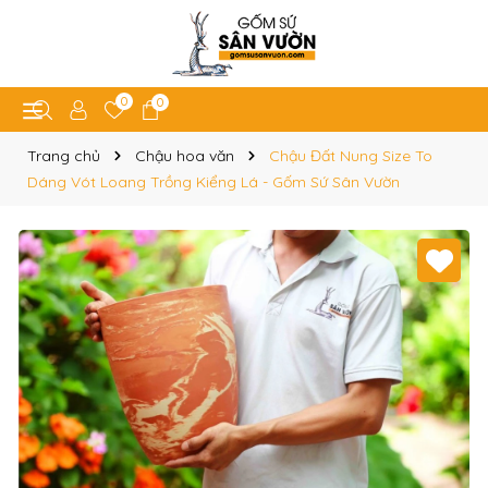
0
0
Trang chủ
Chậu hoa văn
Chậu Đất Nung Size To
Dáng Vót Loang Trồng Kiểng Lá - Gốm Sứ Sân Vườn