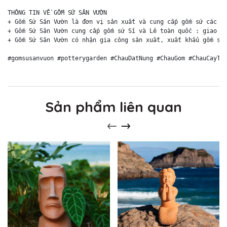
THÔNG TIN VỀ GỐM SỨ SÂN VƯỜN

+ Gốm Sứ Sân Vườn là đơn vị sản xuất và cung cấp gốm sứ các lo
+ Gốm Sứ Sân Vườn cung cấp gốm sứ Sỉ và Lẻ toàn quốc : giao hà
+ Gốm Sứ Sân Vườn có nhận gia công sản xuất, xuất khẩu gốm sứ 
#gomsusanvuon #potterygarden #ChauDatNung #ChauGom #ChauCayTr
Sản phẩm liên quan