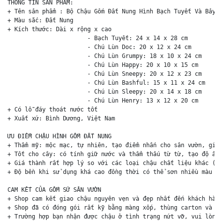
THÔNG TIN SẢN PHẨM:

+ Tên sản phẩm : Bộ Chậu Gốm Đất Nung Hình Bạch Tuyết Và Bảy C
+ Màu sắc: Đất Nung 

+ Kích thước: Dài x rộng x cao 

                       - Bạch Tuyết: 24 x 14 x 28 cm

                       - Chú Lùn Doc: 20 x 12 x 24 cm

                       - Chú Lùn Grumpy: 18 x 10 x 24 cm

                       - Chú Lùn Happy: 20 x 10 x 15 cm

                       - Chú Lùn Sneepy: 20 x 12 x 23 cm 

                       - Chú Lùn Bashful: 15 x 11 x 24 cm

                       - Chú Lùn Sleepy: 20 x 14 x 18 cm

                       - Chú Lùn Henry: 13 x 12 x 20 cm

+ Có lỗ đáy thoát nước tốt

+ Xuất xứ: Bình Dương, Việt Nam

ƯU ĐIỂM CHẬU HÌNH GỐM ĐẤT NUNG

+ Thẩm mỹ: mộc mạc, tự nhiên, tạo điểm nhấn cho sân vườn, giúp
+ Tốt cho cây: có tính giữ nước và thẩm thấu từ từ, tạo độ ẩm 
+ Giá thành rất hợp lý so với các loại chậu chất liệu khác (ch
+ Độ bền khi sử dụng khá cao đồng thời có thể sơn nhiều màu sắ
CAM KẾT CỦA GỐM SỨ SÂN VƯỜN

+ Shop cam kết giao chậu nguyên vẹn và đẹp nhất đến khách hàng
+ Shop đã có đóng gói rất kỹ bằng màng xốp, thùng carton và ki
+ Trường hợp bạn nhận được chậu ở tình trạng nứt vỡ, vui lòng 