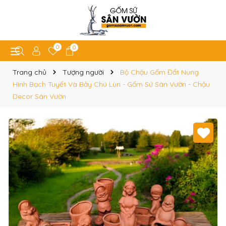
0
0
Trang chủ
Tượng người
Bộ Chậu Gốm Đất Nung
Hình Bạch Tuyết Và Bảy Chú Lùn - Gốm Sứ Sân Vườn - Chậu
Decor Sân Vườn