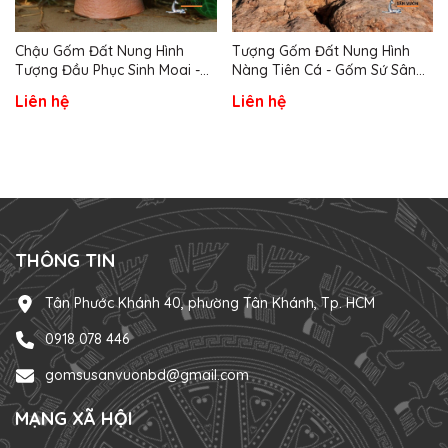
Chậu Gốm Đất Nung Hình
Tượng Gốm Đất Nung Hình
Tượng Đầu Phục Sinh Moai -
Nàng Tiên Cá - Gốm Sứ Sân
Gốm Sứ Sân Vườn
Vườn
Liên hệ
Liên hệ
THÔNG TIN
Tân Phước Khánh 40, phường Tân Khánh, Tp. HCM
0918 078 446
gomsusanvuonbd@gmail.com
MẠNG XÃ HỘI