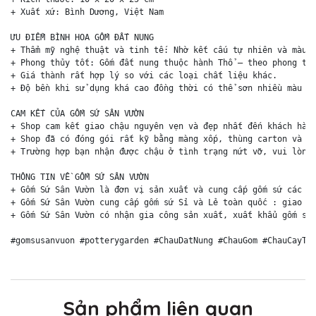
+ Xuất xứ: Bình Dương, Việt Nam

ƯU ĐIỂM BÌNH HOA GỐM ĐẤT NUNG

+ Thẩm mỹ nghệ thuật và tinh tế: Nhờ kết cấu tự nhiên và màu s
+ Phong thủy tốt: Gốm đất nung thuộc hành Thổ – theo phong thủ
+ Giá thành rất hợp lý so với các loại chất liệu khác. 

+ Độ bền khi sử dụng khá cao đồng thời có thể sơn nhiều màu sắ
CAM KẾT CỦA GỐM SỨ SÂN VƯỜN

+ Shop cam kết giao chậu nguyên vẹn và đẹp nhất đến khách hàng
+ Shop đã có đóng gói rất kỹ bằng màng xốp, thùng carton và ki
+ Trường hợp bạn nhận được chậu ở tình trạng nứt vỡ, vui lòng 
THÔNG TIN VỀ GỐM SỨ SÂN VƯỜN

+ Gốm Sứ Sân Vườn là đơn vị sản xuất và cung cấp gốm sứ các lo
+ Gốm Sứ Sân Vườn cung cấp gốm sứ Sỉ và Lẻ toàn quốc : giao hà
+ Gốm Sứ Sân Vườn có nhận gia công sản xuất, xuất khẩu gốm sứ 
Sản phẩm liên quan