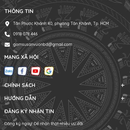
THÔNG TIN
Tân Phước Khánh 40, phường Tân Khánh, Tp. HCM
0918 078 446
gomsusanvuonbd@gmail.com
MẠNG XÃ HỘI
CHÍNH SÁCH
HƯỚNG DẪN
ĐĂNG KÝ NHẬN TIN
Đăng ký ngay! Để nhận thật nhiều ưu đãi