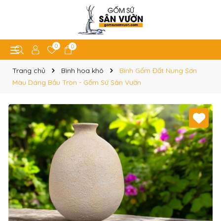
0
0
Trang chủ
Bình hoa khô
Bình Gốm Đất Nung Sơn
Màu Dáng Bầu Tròn - Gốm Sứ Sân Vườn